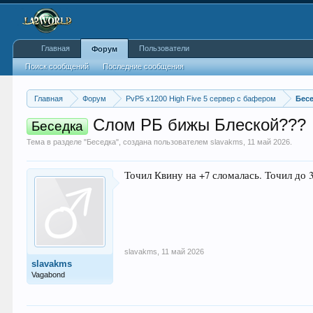
Главная
Пользователи
Форум
Поиск сообщений
Последние сообщения
Главная
Форум
PvP5 x1200 High Five 5 сервер с бафером
Бес
Слом РБ бижы Блеской???
Беседка
Тема в разделе "
Беседка
", создана пользователем
slavakms
,
11 май 2026
.
Точил Квину на +7 сломалась. Точил до 
slavakms
,
11 май 2026
slavakms
Vagabond