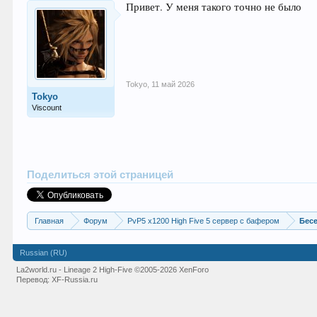
Привет. У меня такого точно не было
Tokyo
,
11 май 2026
Tokyo
Viscount
Поделиться этой страницей
Главная
Форум
PvP5 x1200 High Five 5 сервер с бафером
Бес
Russian (RU)
La2world.ru - Lineage 2 High-Five
©2005-2026 XenForo
Перевод:
XF-Russia.ru