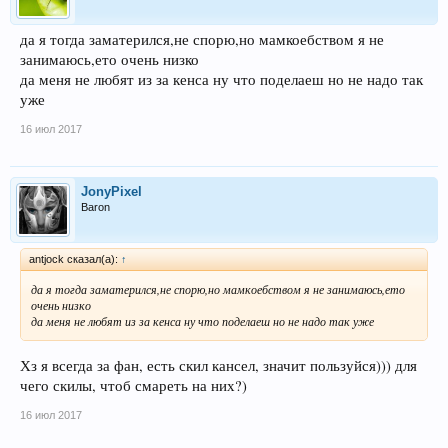
да я тогда заматерился,не спорю,но мамкоебством я не
занимаюсь,ето очень низко
да меня не любят из за кенса ну что поделаеш но не надо так
уже
16 июл 2017
JonyPixel
Baron
antjock сказал(а):
↑
да я тогда заматерился,не спорю,но мамкоебством я не занимаюсь,ето
очень низко
да меня не любят из за кенса ну что поделаеш но не надо так уже
Хз я всегда за фан, есть скил кансел, значит пользуйся))) для
чего скилы, чтоб смареть на них?)
16 июл 2017