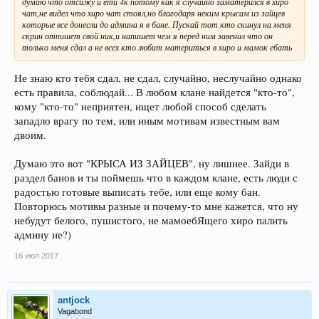
думаю что отсижу и ети 4к потому как я случайно заматерился в хиро
чат,не видел что хиро чат стоял,но благодаря неким крысам из зайцев
которые все донесли до админа я в бане. Пускай тот кто скинул на меня
скрин отпишет свой ник,и напишет чем я перед ним завенил что он
только меня сдал а не всех кто любит материться в хиро и мамок ебать
Не знаю кто тебя сдал, не сдал, случайно, неслучайно однако
есть правила, соблюдай... В любом клане найдется "кто-то",
кому "кто-то" неприятен, ищет любой способ сделать
западло врагу по тем, или иным мотивам известным вам
двоим.
Думаю это вот "КРЫСА ИЗ ЗАЙЦЕВ", ну лишнее. Зайди в
раздел банов и ты поймешь что в каждом клане, есть люди с
радостью готовые выписать тебе, или еще кому бан.
Повторюсь мотивы разные и почему-то мне кажется, что ну
небудут белого, пушистого, не мамоебЯщего хиро палить
админу не?)
16 июл 2017
antjock
Vagabond