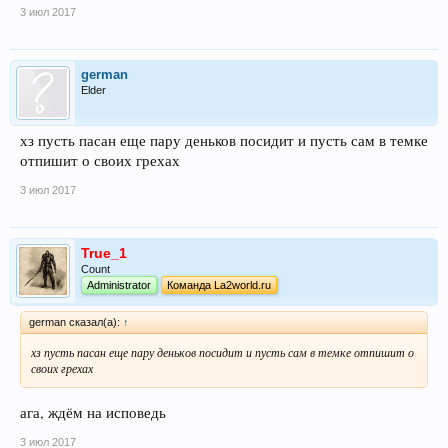
3 июл 2017
german
Elder
хз пусть пасан еще пару деньков посидит и пусть сам в темке
отпишит о своих грехах
3 июл 2017
True_1
Count
Administrator
Команда La2world.ru
german сказал(а):
↑
хз пусть пасан еще пару деньков посидит и пусть сам в темке отпишит о
своих грехах
ага, ждём на исповедь
3 июл 2017