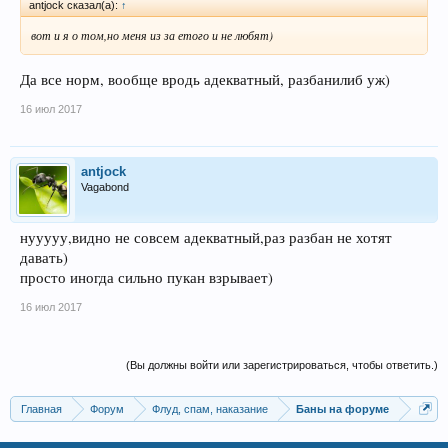
antjock сказал(а):
↑
вот и я о том,но меня из за етого и не любят)
Да все норм, вообще вродь адекватный, разбанилиб уж)
16 июл 2017
antjock
Vagabond
нууууу,видно не совсем адекватный,раз разбан не хотят
давать)
просто иногда сильно пукан взрывает)
16 июл 2017
(Вы должны войти или зарегистрироваться, чтобы ответить.)
Главная
Форум
Флуд, спам, наказание
Баны на форуме