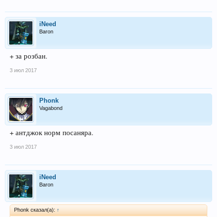
iNeed
Baron
+ за розбан.
3 июл 2017
Phonk
Vagabond
+ антджок норм посаняра.
3 июл 2017
iNeed
Baron
Phonk сказал(а):
↑