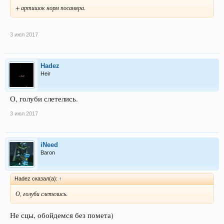
+ артишок норм посаняра.
3 июл 2017
Hadez
Heir
О, голуби слетелись.
3 июл 2017
iNeed
Baron
Hadez сказал(а):
↑
О, голуби слетелись.
Не сцы, обойдемся без помета)