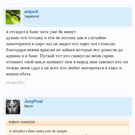
antjock
Vagabond
я отсидел в бане чата уже 8к минут
думаю что отсижу и ети 4к потому как я случайно
заматерился в хиро чат,не видел что хиро чат стоял,но
благодаря неким крысам из зайцев которые все донесли до
админа я в бане. Пускай тот кто скинул на меня скрин
отпишет свой ник,и напишет чем я перед ним завенил что он
только меня сдал а не всех кто любит материться в хиро и
мамок ебать
15 июл 2017
JonyPixel
Baron
antjock сказал(а):
↑
я отсидел в бане чата уже 8к минут