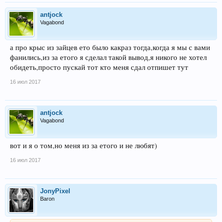
antjock
Vagabond
а про крыс из зайцев ето было какраз тогда,когда я мы с вами
фанились,из за етого я сделал такой вывод,я никого не хотел
обидеть,просто пускай тот кто меня сдал отпишет тут
16 июл 2017
antjock
Vagabond
вот и я о том,но меня из за етого и не любят)
16 июл 2017
JonyPixel
Baron