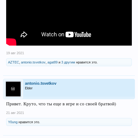
19 авг 2021
AZTEC
,
antonio.tsvetkov
,
agat89
и
3 другим
нравится это.
antonio.tsvetkov
Elder
Привет. Круто, что ты еще в игре и со своей братвой)
21 авг 2021
Y0ung
нравится это.