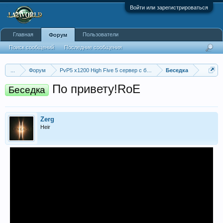
Войти или зарегистрироваться
Главная
Пользователи
Форум
Поиск сообщений
Последние сообщения
...
Форум
PvP5 x1200 High Five 5 сервер с бафером
Беседка
По привету!RoE
Беседка
Zerg
Heir