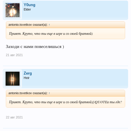
Y0ung
Elder
antonio.tsvetkov сказал(а):
↑
Привет. Круто, что ты еще в игре и со своей братвой)
Заходи с нами повеселишься )
21 авг 2021
Zerg
Heir
antonio.tsvetkov сказал(а):
↑
Привет. Круто, что ты еще в игре и со своей братвой)[/QUOTEа ты где?
22 авг 2021