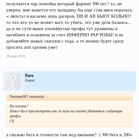
получается чар помойка который фармит 500 птс? хз, не
уверен, мне кажется что паладину бы еще стак икон порезать
= ляпота) и касаемо аппа дагеров, ПВ И АВ БЬЮТ БОЛЬНО!
то что кто то не может кого то убить, это уже дела баланса...
да и по сути выше упомянутые профы тут уравнены и
нагибают в основном за счет ИНФЕРНО РАР РОБЫ! и не
добавляйте новых скиллов с года, а то можно будет сразу
просить апп хроник уже)
25 июл 2023
flare
Guest
Thumper007 сказал(а):
↑
На олимпе?
Хотел бы я просмотреть как за пала на олимпе убиваются следующик
профы:
Сб
а сколько бега и точности там под иконами? :) 300 бега и 200+