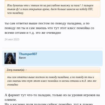
Или думаешь что с твоим пп на расслабоне выхожу за пала? 1 пальцем
тыкая ф1 и там открытая арена, даст больше шансов на победу ПП,
чем паладину.
ты сам ответил выше постом по поводу паладина, а по
поводу пп ты и сам знаешь что тут этот класс помойка со
всеми сетами и т.д. это же очевидно
24 июл 2023
Thumper007
Baron
Zerg сказал(а):
↑
ты сам ответил выше постом по поводу паладина, а по поводу пп ты и
сам знаешь что тут этот класс помойка со всеми сетами и т.д. это же
очевидно
А фармит тут что-то паладин, только из-за уровня игроков на
олимпе.
Ну а касаемо поля паладин сейчас помойка, тут я думаю