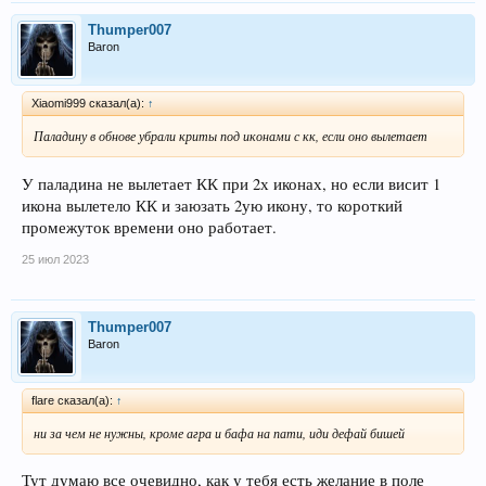
Thumper007
Baron
Xiaomi999 сказал(а):
↑
Паладину в обнове убрали криты под иконами с кк, если оно вылетает
У паладина не вылетает КК при 2х иконах, но если висит 1
икона вылетело КК и заюзать 2ую икону, то короткий
промежуток времени оно работает.
25 июл 2023
Thumper007
Baron
flare сказал(а):
↑
ни за чем не нужны, кроме агра и бафа на пати, иди дефай бишей
Тут думаю все очевидно, как у тебя есть желание в поле