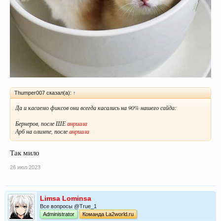
Thumper007 сказал(а):
↑
Да и касаемо фиксов они всегда касались на 90% нашего сайда:
Бернеров, после ШЕ
анриала
Арб на олимпе, после
анриала
Так мило
26 июл 2023
Limsa Lominsa
Все вопросы @True_1
Administrator
Команда La2world.ru