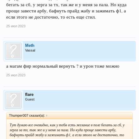
бегать за сб, у зерга за тх, так же и у меня за пала. Но куда
проще завести арбу, бафнуть прайд жабу и зажимать ф1, а
если этого не достаточно, то есть еще стил.
25 июл 2023
Meth
Vassal
а магам фир нормальный вернуть ? и урон тоже можно
25 июл 2023
flare
Guest
Thumper007 сказал(а):
↑
Тут думаю все очевидно, как у тебя есть желание в поле бегать за сб, у
зерга за тх, так же и у меня за пала. Но куда проще завести арбу,
бафнуть прайд жабу и зажимать ф1, а если этого не достаточно, то