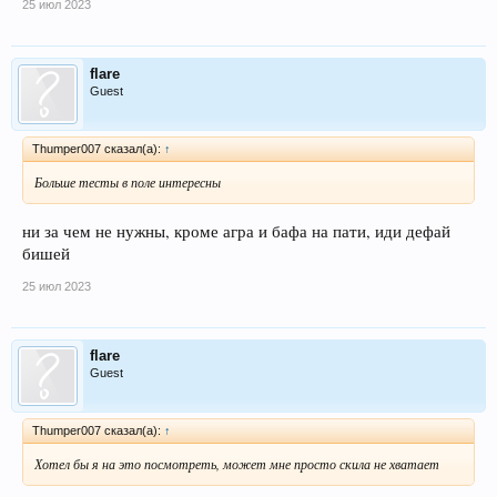
25 июл 2023
flare
Guest
Thumper007 сказал(а):
↑
Больше тесты в поле интересны
ни за чем не нужны, кроме агра и бафа на пати, иди дефай
бишей
25 июл 2023
flare
Guest
Thumper007 сказал(а):
↑
Хотел бы я на это посмотреть, может мне просто скила не хватает