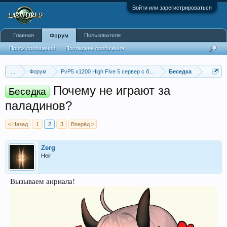
Войти или зарегистрироваться
Главная
Пользователи
Форум
Поиск сообщений
Последние сообщения
...
Форум
PvP5 x1200 High Five 5 сервер с бафером
Беседка
Почему не играют за
Беседка
паладинов?
< Назад
1
2
3
Вперёд >
Zerg
Heir
Вызываем анриала!