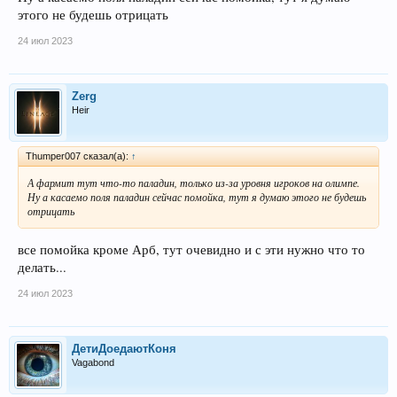
этого не будешь отрицать
24 июл 2023
Zerg
Heir
Thumper007 сказал(а):
↑
А фармит тут что-то паладин, только из-за уровня игроков на олимпе.
Ну а касаемо поля паладин сейчас помойка, тут я думаю этого не будешь
отрицать
все помойка кроме Арб, тут очевидно и с эти нужно что то
делать...
24 июл 2023
ДетиДоедаютКоня
Vagabond