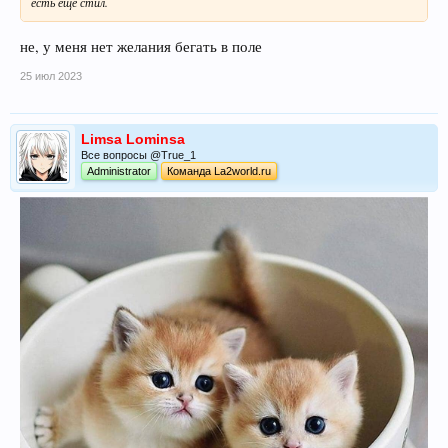
есть еще стил.
не, у меня нет желания бегать в поле
25 июл 2023
Limsa Lominsa
Все вопросы @True_1
Administrator
Команда La2world.ru