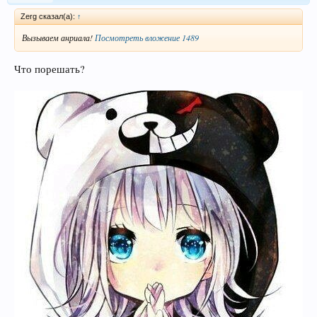
Zerg сказал(а):
↑
Вызываем анриала!
Посмотреть вложение 1489
Что порешать?