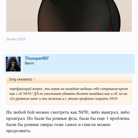
24 июл 2023
Thumper007
Baron
Zerg сказал(а):
↑
перефразируй вопрос, ты играя на паладине видишь себе соперников кроме
как с сб 50\50? ДА по умолчанию убивать должен паладика как и сб, но на
л2в уровняли шанс и ты можешь и с этими профами сыграть 50\50
На любой бой можно смотреть как 50/50, либо выиграл, либо
проиграл. Но были бы ровные фсы, была бы еще 1 проблема,
были бы ровные оверы тоже самое и список можно
продолжать.