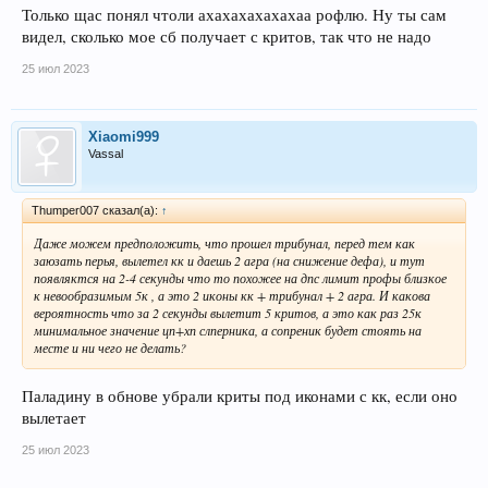
Только щас понял чтоли ахахахахахахаа рофлю. Ну ты сам
видел, сколько мое сб получает с критов, так что не надо
25 июл 2023
Xiaomi999
Vassal
Thumper007 сказал(а):
↑
Даже можем предположить, что прошел трибунал, перед тем как
заюзать перья, вылетел кк и даешь 2 агра (на снижение дефа), и тут
появляктся на 2-4 секунды что то похожее на дпс лимит профы близкое
к невообразимым 5к , а это 2 иконы кк + трибунал + 2 агра. И какова
вероятность что за 2 секунды вылетит 5 критов, а это как раз 25к
минимальное значение цп+хп слперника, а сопреник будет стоять на
месте и ни чего не делать?
Паладину в обнове убрали криты под иконами с кк, если оно
вылетает
25 июл 2023