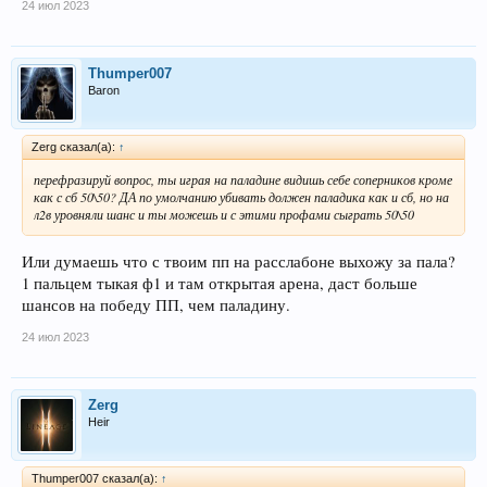
24 июл 2023
Thumper007
Baron
Zerg сказал(а):
↑
перефразируй вопрос, ты играя на паладине видишь себе соперников кроме
как с сб 50\50? ДА по умолчанию убивать должен паладика как и сб, но на
л2в уровняли шанс и ты можешь и с этими профами сыграть 50\50
Или думаешь что с твоим пп на расслабоне выхожу за пала?
1 пальцем тыкая ф1 и там открытая арена, даст больше
шансов на победу ПП, чем паладину.
24 июл 2023
Zerg
Heir
Thumper007 сказал(а):
↑