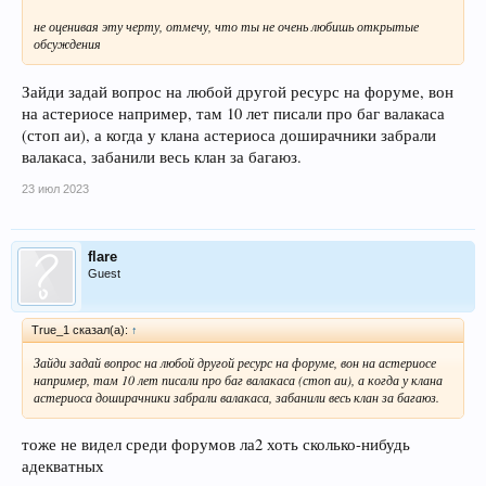
не оценивая эту черту, отмечу, что ты не очень любишь открытые
обсуждения
Зайди задай вопрос на любой другой ресурс на форуме, вон
на астериосе например, там 10 лет писали про баг валакаса
(стоп аи), а когда у клана астериоса доширачники забрали
валакаса, забанили весь клан за багаюз.
23 июл 2023
flare
Guest
True_1 сказал(а):
↑
Зайди задай вопрос на любой другой ресурс на форуме, вон на астериосе
например, там 10 лет писали про баг валакаса (стоп аи), а когда у клана
астериоса доширачники забрали валакаса, забанили весь клан за багаюз.
тоже не видел среди форумов ла2 хоть сколько-нибудь
адекватных