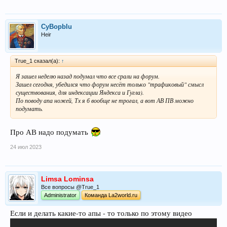
СyBopbIu
Heir
True_1 сказал(а):
↑
Я зашел неделю назад подумал что все срали на форум.
Зашел сегодня, убедился что форум несёт только "трафиковый" смысл
существования, для индексации Яндекса и Гугла).
По поводу апа ножей, Тх я б вообще не трогал, а вот АВ ПВ можно
подумать.
Про АВ надо подумать
24 июл 2023
Limsa Lominsa
Все вопросы @True_1
Administrator
Команда La2world.ru
Если и делать какие-то апы - то только по этому видео