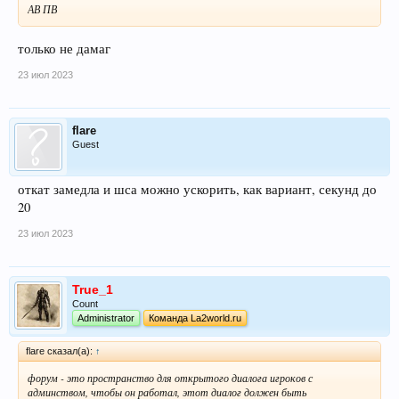
АВ ПВ
только не дамаг
23 июл 2023
flare
Guest
откат замедла и шса можно ускорить, как вариант, секунд до
20
23 июл 2023
True_1
Count
Administrator
Команда La2world.ru
flare сказал(а):
↑
форум - это пространство для открытого диалога игроков с
админством, чтобы он работал, этот диалог должен быть