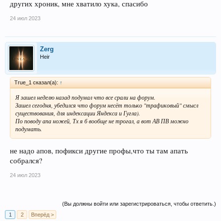
других хроник, мне хватило хука, спасибо
24 июл 2023
Zerg
Heir
True_1 сказал(а):
↑
Я зашел неделю назад подумал что все срали на форум.
Зашел сегодня, убедился что форум несёт только "трафиковый" смысл
существования, для индексации Яндекса и Гугла).
По поводу апа ножей, Тх я б вообще не трогал, а вот АВ ПВ можно
подумать.
не надо апов, пофикси другие профы,что ты там апать
собрался?
24 июл 2023
(Вы должны войти или зарегистрироваться, чтобы ответить.)
1
2
Вперёд >