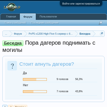
Войти или зарегистрироваться
Главная
Пользователи
Форум
Поиск сообщений
Последние сообщения
...
Форум
PvP5 x1200 High Five 5 сервер с бафером
Беседка
Пора дагеров поднимать с
Беседка
могилы
?
Стоит апнуть дагеров?
Да
9 голосов
56,3%
Нет
7 голосов
43,8%