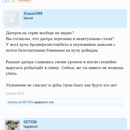
1
2
Вперёд >
Xiaomi999
Vassal
Дагеров на серве вообще не видно?
Вы согласны, что дагера порезаны и неактуальны стали?
У всех куча брони/резистов/бега и неуловимые камаэли с
почти безоткатными блинками на кучу рейнджа
Раньше дагера славились своим уроном и могли спокойно
вырезать робы/лайт в спину. Сейчас же ты никого не можешь
убить
Уклонение не спасает и арбы /луки бьют как будто его нет
13 июл 2023
sUnrise
и
SETON
нравится это.
SETON
Vagabond