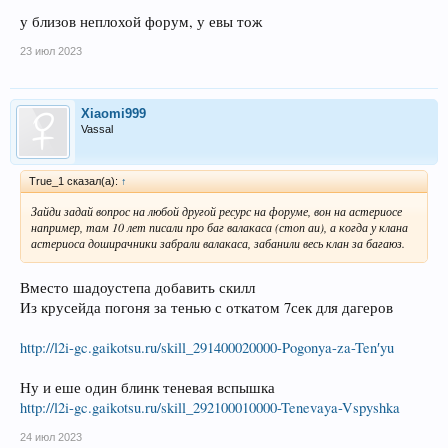
у близов неплохой форум, у евы тож
23 июл 2023
Xiaomi999
Vassal
True_1 сказал(а):
↑
Зайди задай вопрос на любой другой ресурс на форуме, вон на астериосе
например, там 10 лет писали про баг валакаса (стоп аи), а когда у клана
астериоса доширачники забрали валакаса, забанили весь клан за багаюз.
Вместо шадоустепа добавить скилл
Из крусейда погоня за тенью с откатом 7сек для дагеров
http://l2i-gc.gaikotsu.ru/skill_291400020000-Pogonya-za-Tenʹyu
Ну и еше один блинк теневая вспышка
http://l2i-gc.gaikotsu.ru/skill_292100010000-Tenevaya-Vspyshka
24 июл 2023