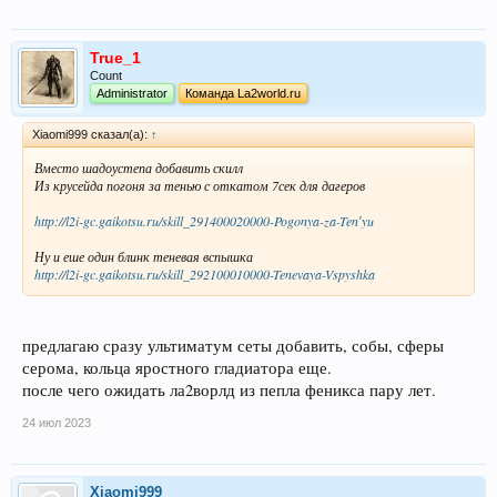
True_1
Count
Administrator
Команда La2world.ru
Xiaomi999 сказал(а):
↑
Вместо шадоустепа добавить скилл
Из крусейда погоня за тенью с откатом 7сек для дагеров
http://l2i-gc.gaikotsu.ru/skill_291400020000-Pogonya-za-Tenʹyu
Ну и еше один блинк теневая вспышка
http://l2i-gc.gaikotsu.ru/skill_292100010000-Tenevaya-Vspyshka
предлагаю сразу ультиматум сеты добавить, собы, сферы
серома, кольца яростного гладиатора еще.
после чего ожидать ла2ворлд из пепла феникса пару лет.
24 июл 2023
Xiaomi999