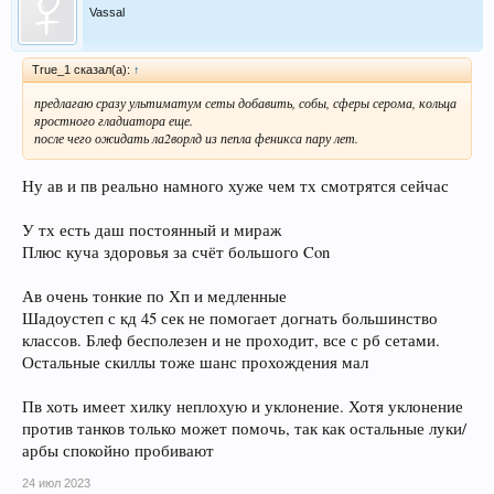
Vassal
True_1 сказал(а):
↑
предлагаю сразу ультиматум сеты добавить, собы, сферы серома, кольца
яростного гладиатора еще.
после чего ожидать ла2ворлд из пепла феникса пару лет.
Ну ав и пв реально намного хуже чем тх смотрятся сейчас
У тх есть даш постоянный и мираж
Плюс куча здоровья за счёт большого Con
Ав очень тонкие по Хп и медленные
Шадоустеп с кд 45 сек не помогает догнать большинство
классов. Блеф бесполезен и не проходит, все с рб сетами.
Остальные скиллы тоже шанс прохождения мал
Пв хоть имеет хилку неплохую и уклонение. Хотя уклонение
против танков только может помочь, так как остальные луки/
арбы спокойно пробивают
24 июл 2023