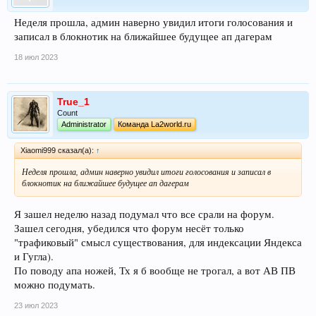
Неделя прошла, админ наверно увидил итоги голосования и
записал в блокнотик на ближайшее будущее ап дагерам
18 июл 2023
True_1
Count
Administrator
Команда La2world.ru
Xiaomi999 сказал(а):
↑
Неделя прошла, админ наверно увидил итоги голосования и записал в
блокнотик на ближайшее будущее ап дагерам
Я зашел неделю назад подумал что все срали на форум.
Зашел сегодня, убедился что форум несёт только
"трафиковый" смысл существования, для индексации Яндекса
и Гугла).
По поводу апа ножей, Тх я б вообще не трогал, а вот АВ ПВ
можно подумать.
23 июл 2023