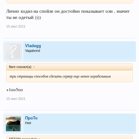
Лично ходил на спойле он достойно показывает оли , значит
ты не одетый ))))
15 июл 2021
Vladegg
Vagabond
flare сказал(а):
↑
три страницы способов сделать сервер еще менее играбельным
+1оо5оо
15 июл 2021
ПроТо
Heir