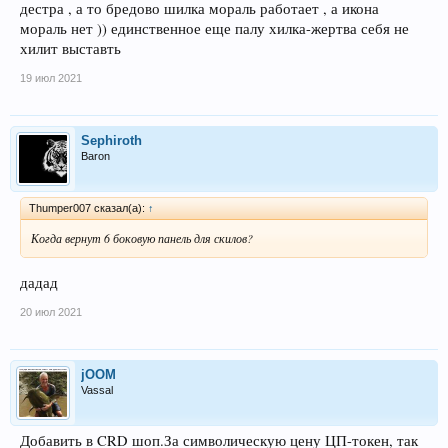
дестра , а то бредово шилка мораль работает , а икона
мораль нет )) единственное еще палу хилка-жертва себя не
хилит выставть
19 июл 2021
Sephiroth
Baron
Thumper007 сказал(а):
↑
Когда вернут 6 боковую панель для скилов?
дадад
20 июл 2021
jOOM
Vassal
Добавить в CRD шоп.За символическую цену ЦП-токен, так