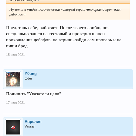
SETON сказал(а):
↑
Ну вот я и увидел того человека который верит что аркана протекшн
работает
Представь себе, работает. После твоего сообщения
специально зашел на тестовый и проверил шансы
прохождения дебафов, не веришь-зайди сам проверь и не
пиши бред.
15 июл 2021
Y0ung
Elder
Починить "Указатели цели"
17 июл 2021
Аврелия
Vassal