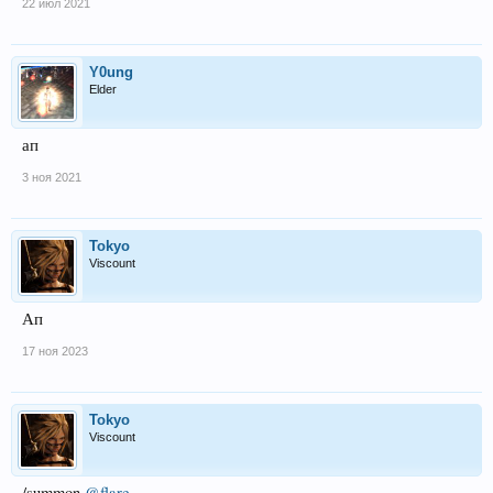
22 июл 2021
Y0ung
Elder
ап
3 ноя 2021
Tokyo
Viscount
Ап
17 ноя 2023
Tokyo
Viscount
/summon
@flare