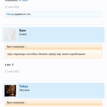
17 ноя 2023
Y0ung
нравится это.
flare
Guest
flare сказал(а):
↑
три страницы способов сделать сервер еще менее играбельным
уже 4
17 ноя 2023
Tokyo
Viscount
flare сказал(а):
↑