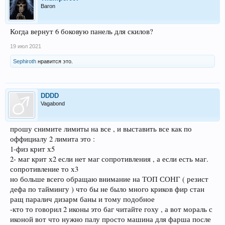
Baron
Когда вернут 6 боковую панель для скилов?
19 июл 2021
Sephiroth
нравится это.
DDDD
Vagabond
прошу снимите лимиты на все , и выставить все как по
оффициалу 2 лимита это :
1-физ крит х5
2- маг крит х2 если нет маг сопротивления , а если есть маг.
сопротивление то х3
но больше всего обращаю внимание на ТОП СОНГ ( резист
дефа по таймингу ) что бы не было много криков фир стан
ращ паралич дизарм баны и тому подобное
-кто то говорил 2 иконы это баг читайте гоху , а вот мораль с
иконой вот что нужно палу просто машина для фарша после