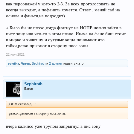
как персонажей у кого-то 2-3. За всех проголосовать не
всегда выходит, а пофанить хочется. Ответ , меняй саб на
основе и фанься,не подходит)
+ Было бы не плохо,когда флагнут на ИОПЕ нельзя зайти в
писс зону или что-то в этом плане. Иначе на фане биш стоит
в мирке и хилит,ну и сутулые когда понимают что
гайки,резко прыгают в сторону писс зоны.
22 июл 2021
estetika
,
Читер
,
Sephiroth
и
2 другим
нравится это.
Sephiroth
Baron
jOOM сказал(а):
↑
резко прыгают в сторону писс зоны.
вчера калипсо уже трупом запрыгнул в пис зону