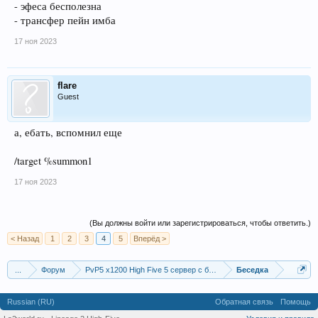
- эфеса бесполезна
- трансфер пейн имба
17 ноя 2023
flare
Guest
а, ебать, вспомнил еще
/target %summon1
17 ноя 2023
(Вы должны войти или зарегистрироваться, чтобы ответить.)
< Назад
1
2
3
4
5
Вперёд >
...
Форум
PvP5 x1200 High Five 5 сервер с бафером
Беседка
Russian (RU)
Обратная связь
Помощь