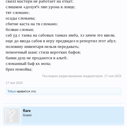
скилл мастери не работает на откат;
слишком +дохуя% пвп урона в ловце;
твт сломано;
осады сломаны;
сбитие каста на тв сломано;
болван сломан;
саб уд с танка на сабовых танках имба, хз зачем это ввели,
еще до ввода сабов в игру предвидел и репортил этот абуз;
половину инвентаря нельзя передавать;
помоечный шанс стила коротких бафов;
банки душ не продаются в альтб;
сломанный баф кх иопа;
бриз помойка;
Последнее редактирование модератором:
17 ноя 2023
17 ноя 2023
Tokyo
нравится это.
flare
Guest