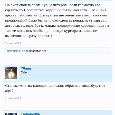
На счёт спойла соглашусь с читером, если грамотно его
сделать то Профит там хороший потанцеал есть ... Мишаня
аркана работает на Оли против ше очень заметно , а на счёт
предложений было бы не плохо сделать рендж нехт таргет ,
автостак таликов без команды поддерживаю хорошая идея , а
так же хотелось чтобы при наводе курсора на вещь не
высвечивало сразу ее статы
17 июл 2021
alex alex
и
Читер
нравится это.
Y0ung
Elder
Столько многих плюшек написали, обратная связь будет от
адм?
18 июл 2021
Thumper007