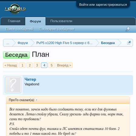
Войти или зарегистрироваться
Главная
Пользователи
Форум
Поиск сообщений
Последние сообщения
...
Форум
PvP5 x1200 High Five 5 сервер с бафером
Беседка
План
Беседка
< Назад
1
2
3
4
5
Вперёд >
Читер
Vagabond
ПроТо сказал(а):
↑
Все понятно, зачем надо было создавать тему, если все для фуловых
делается. Летал спойлу убрали, Скалу урезали- иди фарми оли, норм так,
сами то пробовали?
P.S.
Cпойл одет почти фул, талики и ЛС имеются статистика 10 боев- 2
победы и то 1 твин какой-то. Не бред ли?