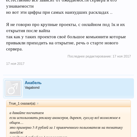
узнаваемости
но вот эти цифры при самых наихудших раскладах ..
Я не говорю про крупные проекты, с онлайном под 1к и их
открытия после вайпа
так как у таких проектов своё большое комьюнити которые
привыкли приходить на открытие, речь о старте нового
сервера.
Последнее редактирование:
17 ноя 2017
17 ноя 2017
Анабель
Vagabond
True_1 сказал(а):
↑
а давайте посчитаем
если использовать рекламу анонсеров, директ, гугл,ну всё возможное в
общем....
это примерно 5-8 рублей за 1 привлеченного пользователя на тематику
линейдж
в среднем 6 рублей за 1 пользователя