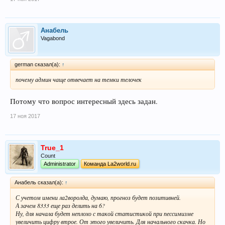
Анабель
Vagabond
german сказал(а):
↑
почему админ чаще отвечает на темки телочек
Потому что вопрос интересный здесь задан.
17 ноя 2017
True_1
Count
Administrator
Команда La2world.ru
Анабель сказал(а):
↑
С учетом имени ла2воролда, думаю, прогноз будет позитивней.
А зачем 8333 еще раз делить на 6?
Ну, для начала будет неплохо с такой статистикой при пессимизме
увеличить цифру втрое. От этого увеличить. Для начального скачка. Но