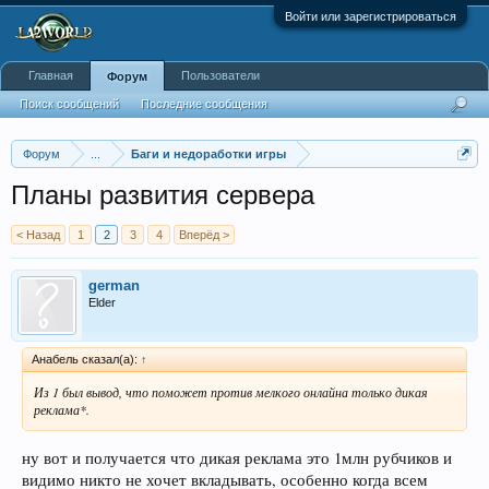
Войти или зарегистрироваться
Главная
Пользователи
Форум
Поиск сообщений
Последние сообщения
Форум
...
Баги и недоработки игры
Планы развития сервера
< Назад
1
2
3
4
Вперёд >
german
Elder
Анабель сказал(а):
↑
Из 1 был вывод, что поможет против мелкого онлайна только дикая
реклама*.
ну вот и получается что дикая реклама это 1млн рубчиков и
видимо никто не хочет вкладывать, особенно когда всем