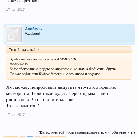
тоже секретная?
17 ноя 2017
Анабель
Vagabond
True_1 сказал(а):
↑
Пробовали выбиваться в топ 4 ММОТОП
толку мало
более адекватные цифры по анонсерам, но там и бюджеты другие
Сейчас работает Яндекс директ и с сео много трафика
Хм, может, попробовать намутить что-то к открытию
мелкорейта. Если такой будет. Переоткрывать пвп
рискованно. Что-то оригинальное.
Только ммотоп?
17 ноя 2017
(Вы должны войти или зарегистрироваться, чтобы ответить.)