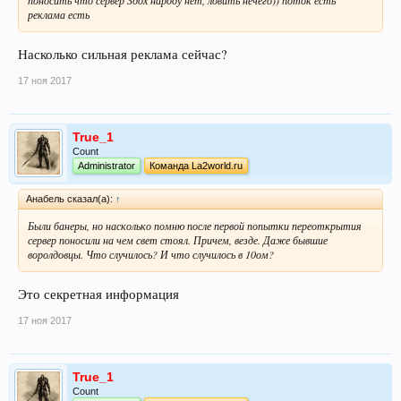
поносить что сервер Здох народу нет, ловить нечего)) поток есть
реклама есть
Насколько сильная реклама сейчас?
17 ноя 2017
True_1
Count
Administrator
Команда La2world.ru
Анабель сказал(а):
↑
Были банеры, но насколько помню после первой попытки переоткрытия
сервер поносили на чем свет стоял. Причем, везде. Даже бывшие
воролдовцы. Что случилось? И что случилось в 10ом?
Это секретная информация
17 ноя 2017
True_1
Count