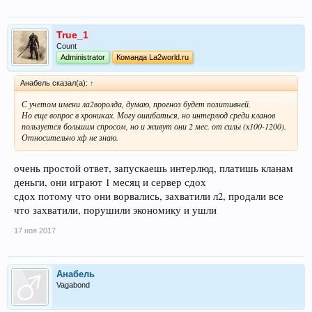
True_1
Count
Administrator
Команда La2world.ru
Анабель сказал(а):
↑
С учетом имени ла2воролда, думаю, прогноз будет позитивней.
Но еще вопрос в хрониках. Могу ошибаться, но интерлюд среди кланов
пользуется большим спросом, но и живут они 2 мес. от силы (х100-1200).
Относительно хф не знаю.
очень простой ответ, запускаешь интерлюд, платишь кланам
деньги, они играют 1 месяц и сервер сдох
сдох потому что они ворвались, захватили л2, продали все
что захватили, порушили экономику и ушли
17 ноя 2017
Анабель
Vagabond