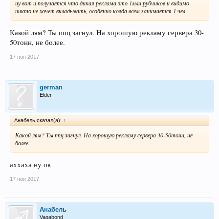
ну вот и получается что дикая реклама это 1млн рубчиков и видимо
никто не хочет вкладывать, особенно когда всем занимается 1 чел
Какой лям? Ты ппц загнул. На хорошую рекламу сервера 30-
50тонн, не более.
17 ноя 2017
german
Elder
Анабель сказал(а):
↑
Какой лям? Ты ппц загнул. На хорошую рекламу сервера 30-50тонн, не
более.
аххаха ну ок
17 ноя 2017
Анабель
Vagabond