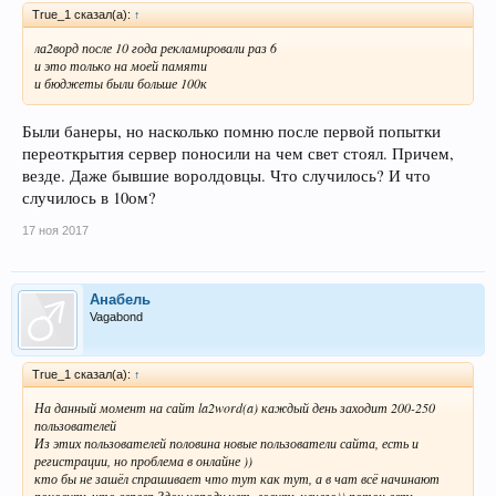
True_1 сказал(а):
↑
ла2ворд после 10 года рекламировали раз 6
и это только на моей памяти
и бюджеты были больше 100к
Были банеры, но насколько помню после первой попытки
переоткрытия сервер поносили на чем свет стоял. Причем,
везде. Даже бывшие воролдовцы. Что случилось? И что
случилось в 10ом?
17 ноя 2017
Анабель
Vagabond
True_1 сказал(а):
↑
На данный момент на сайт la2word(a) каждый день заходит 200-250
пользователей
Из этих пользователей половина новые пользователи сайта, есть и
регистрации, но проблема в онлайне ))
кто бы не зашёл спрашивает что тут как тут, а в чат всё начинают