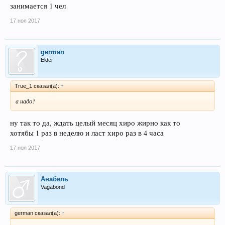
занимается 1 чел
17 ноя 2017
german
Elder
True_1 сказал(а):
↑
а надо?
ну так то да, ждать целый месяц хиро жирно как то
хотябы 1 раз в неделю и ласт хиро раз в 4 часа
17 ноя 2017
Анабель
Vagabond
german сказал(а):
↑