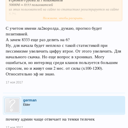
50000\6 = 8333 пользователей
из этих пользователей на сайте по статистике регистрируется на сайте
5-7%
Нажмите, чтобы раскрыть...
опять берем среднее 6
8333\6 = 1388
Ну а теперь самое простое
С учетом имени ла2воролда, думаю, прогноз будет
количество аккаунтов делим на 4 если это пвп сервер, если лоу рейт то на
позитивней.
6 (больше оконых аккаунтов)
А зачем 8333 еще раз делить на 6?
в итоге на пвп мы получаем 350 старт онлайна ( через 2-3 дня будет 200 с
Ну, для начала будет неплохо с такой статистикой при
окнами)
а на лоу рейте и того меньше
пессимизме увеличить цифру втрое. От этого увеличить. Для
естественно все зависит от ожидаемости сервера и его узнаваемости
начального скачка. Но еще вопрос в хрониках. Могу
но вот эти цифры при самых наихудших раскладах ..
ошибаться, но интерлюд среди кланов пользуется большим
спросом, но и живут они 2 мес. от силы (х100-1200).
Относительно хф не знаю.
17 ноя 2017
german
Elder
почему админ чаще отвечает на темки телочек
17 ноя 2017