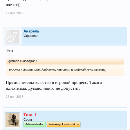
влезет))
17 ноя 2017
Анабель
Vagabond
Это
german сказал(а):
↑
просто в донат надо добавить птс очки и набивай скок влезет))
Прямое вмешательство в игровой процесс. Такого
идиотизма, думаю, никто не допустит.
17 ноя 2017
True_1
Count
Administrator
Команда La2world.ru