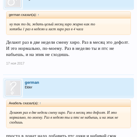
german сказал(а):
↑
ну так то да, ждать целый месяц хиро жирно как то
хотябы 1 раз в неделю и ласт хиро раз в 4 часа
Делают раз в две недели смену хиро. Раз в месяц это дефолт.
И это нормально, по-моему. Раз в неделю ты и птс не
набьешь, и на эпик не сходишь.
17 ноя 2017
german
Elder
Анабель сказал(а):
↑
Делают раз в две недели смену хиро. Раз в месяц это дефолт. И это
нормально, по-моему. Раз в неделю ты и птс не набьешь, и на эпик не
сходишь.
просто в донат надо добавить птс очки и набивай скок