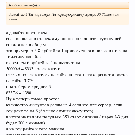
Анабель сказал(а):
↑
Какой лям? Ты ппц загнул. На хорошую рекламу сервера 30-50тонн, не
более.
а давайте посчитаем
если использовать рекламу анонсеров, директ, гугл,ну всё
возможное в общем....
это примерно 5-8 рублей за 1 привлеченного пользователя на
тематику линейдж
в среднем 6 рублей за 1 пользователя
50000\6 = 8333 пользователей
из этих пользователей на сайте по статистике регистрируется
на сайте 5-7%
опять берем среднее 6
8333\6 = 1388
Ну а теперь самое простое
количество аккаунтов делим на 4 если это пвп сервер, если
лоу рейт то на 6 (больше оконых аккаунтов)
в итоге на пвп мы получаем 350 старт онлайна ( через 2-3 дня
будет 200 с окнами)
а на лоу рейте и того меньше
естественно все зависит от ожидаемости сервера и его