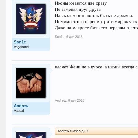
Иконы юзаются две сразу
Не заменяя друг друга
На сколько я знаю так быть не должно.
Помимо этого пересмотрите мираж у тх.
Даже на макросе бить его нереально, это
Son1c
,
6 дек 2016
Son1c
Vagabond
насчет Фени не в курсе, а иконы всегда 
Andrew
,
6 дек 2016
Andrew
Vassal
Andrew сказал(а):
↑