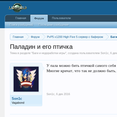
Главная
Пользователи
Форум
Поиск сообщений
Последние сообщения
Главная
Форум
PvP5 x1200 High Five 5 сервер с бафером
Баг
Паладин и его птичка
Тема в разделе "
Баги и недоработки игры
", создана пользователем
Son1c
,
6 де
У пала можно бить птичкой самого себя 
Многие кричат, что так не должно быть, 
Son1c
,
6 дек 2016
Son1c
Vagabond