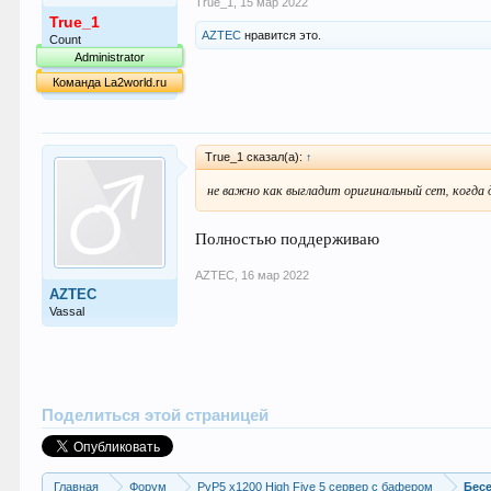
True_1
,
15 мар 2022
True_1
AZTEC
нравится это.
Count
Administrator
Команда La2world.ru
True_1 сказал(а):
↑
не важно как выгладит оригинальный сет, когда 
Полностью поддерживаю
AZTEC
,
16 мар 2022
AZTEC
Vassal
Поделиться этой страницей
Главная
Форум
PvP5 x1200 High Five 5 сервер с бафером
Бес