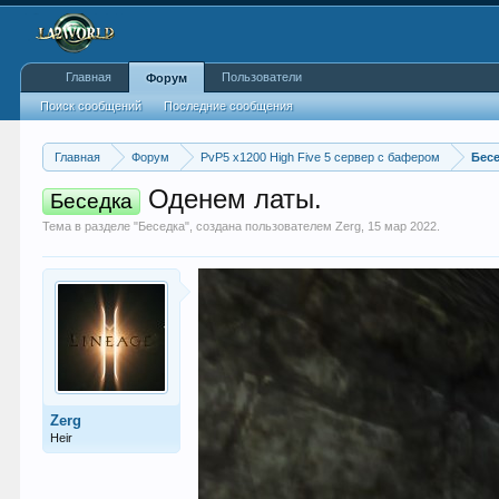
Главная
Пользователи
Форум
Поиск сообщений
Последние сообщения
Главная
Форум
PvP5 x1200 High Five 5 сервер с бафером
Бес
Оденем латы.
Беседка
Тема в разделе "
Беседка
", создана пользователем
Zerg
,
15 мар 2022
.
Zerg
Heir