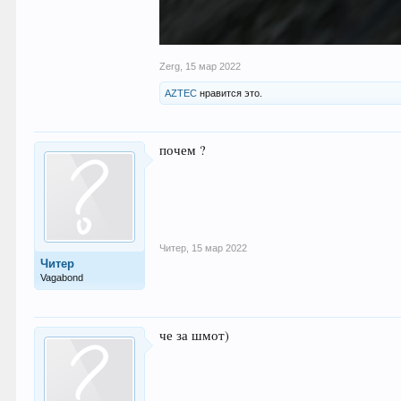
Zerg
,
15 мар 2022
AZTEC
нравится это.
почем ?
Читер
,
15 мар 2022
Читер
Vagabond
че за шмот)