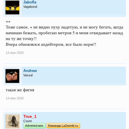
Jabofla
Vagabond
++
Тоже самое, + не видно пуху надетую, и не могу бегать, когда
начинаю бежать, пробегаю метров 5 и меня откидывает назад
на ту же точку!!
Вчера обновлялся апдейтером, все было норм!!
14 июн 2020
Andrew
Vassal
такая же фигня
14 июн 2020
True_1
Count
Administrator
Команда La2world.ru