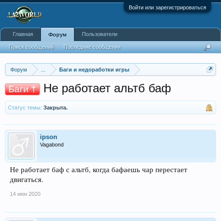
Войти или зарегистрироваться
Главная
Пользователи
Форум
Поиск сообщений
Последние сообщения
Форум
...
Баги и недоработки игры
Не работает альтб баф
Баги †
Статус темы:
Закрыта.
ipson
Vagabond
Не работает баф с альтб, когда бафаешь чар перестает
двигаться.
14 июн 2020