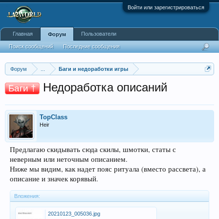
Войти или зарегистрироваться
Главная
Пользователи
Форум
Поиск сообщений
Последние сообщения
Форум
...
Баги и недоработки игры
Недоработка описаний
Баги †
TopClass
Heir
Предлагаю скидывать сюда скилы, шмотки, статы с
неверным или неточным описанием.
Ниже мы видим, как надет пояс ритуала (вместо рассвета), а
описание и значек корявый.
Вложения:
20210123_005036.jpg