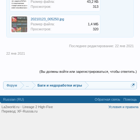
Размер файла:
43,2 КБ
Просмотров:
313
20210123_005250.jpg
Размер файла:
1,4 МБ
Просмотров:
320
Последнее редактирование:
22 янв 2021
22 янв 2021
(Вы должны войти или зарегистрироваться, чтобы ответить.)
Форум
...
Баги и недоработки игры
Russian (RU)
Обратная связь
Помощь
La2world.ru - Lineage 2 High-Five
Условия и правила
Перевод:
XF-Russia.ru