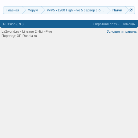
Главная
Форум
PvP5 x1200 High Five 5 сервер с бафером
Патчи
Russian (RU)
Обратная связь
Помощь
La2world.ru - Lineage 2 High-Five
Условия и правила
Перевод:
XF-Russia.ru