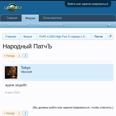
Войти или зарегистрироваться
Главная
Пользователи
Форум
Поиск сообщений
Последние сообщения
Главная
Форум
PvP5 x1200 High Five 5 сервер с бафером
Патчи
Народный ПатчЪ
< Назад
1
2
Tokyo
Viscount
ждем апдейт
4 июн 2026
(Вы должны войти или зарегистрироваться, чтобы ответить.)
< Назад
1
2