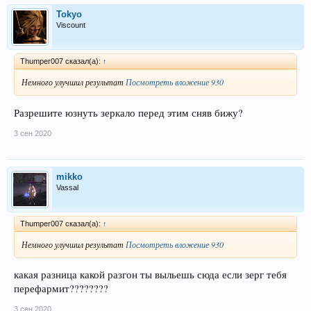
Tokyo
Viscount
Thumper007 сказал(а):
↑
Немного улучшил результат
Посмотреть вложение 930
Разрешите юзнуть зеркало перед этим сняв бижу?
3 сен 2020
mikko
Vassal
Thumper007 сказал(а):
↑
Немного улучшил результат
Посмотреть вложение 930
какая разница какой разгон ты выльешь сюда если зерг тебя
перефармит????????
3 сен 2020