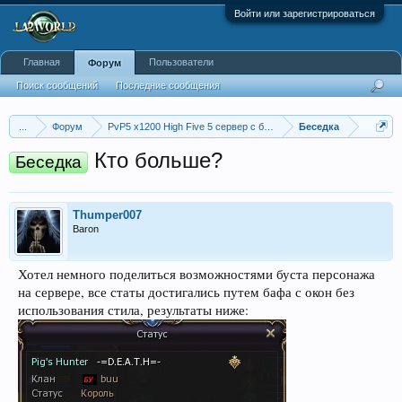
Войти или зарегистрироваться
Главная
Пользователи
Форум
Поиск сообщений
Последние сообщения
...
Форум
PvP5 x1200 High Five 5 сервер с бафером
Беседка
Кто больше?
Беседка
Thumper007
Baron
Хотел немного поделиться возможностями буста персонажа
на сервере, все статы достигались путем бафа с окон без
использования стила, результаты ниже: