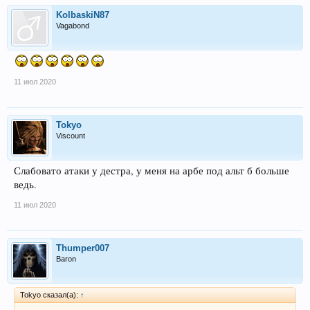
KolbaskiN87
Vagabond
11 июл 2020
Tokyo
Viscount
Слабовато атаки у дестра, у меня на арбе под альт б больше
ведь.
11 июл 2020
Thumper007
Baron
Tokyo сказал(а):
↑