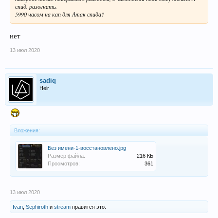
спид. разогнать.
5990 часом на кап для Атак спида?
нет
13 июл 2020
sadiq
Heir
Вложения:
Без имени-1-восстановлено.jpg
Размер файла:
216 КБ
Просмотров:
361
13 июл 2020
Ivan
,
Sephiroth
и
stream
нравится это.