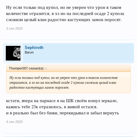
Ну если только под купол, но не уверен что урон в таком
количестве отразится, я хз но на последней осаде 2 купола
сложили целый клан радостно кастующих замок поросят.
3 сен 2020
Sephiroth
Baron
Thumper007 сказал(а):
↑
Ну если только под купол, но не уверен что урон в таком количестве
отразится, я хз но на последней осаде 2 купола сложили целый клан
радостно кастующих замок поросят.
кстати, вчера на парнасе я на ШК своём юзнул зеркало,
кажись тебе 23к отразилось, я живой остался.
и я реально был без бижи, перекидывал и забыл вернуть
4 сен 2020