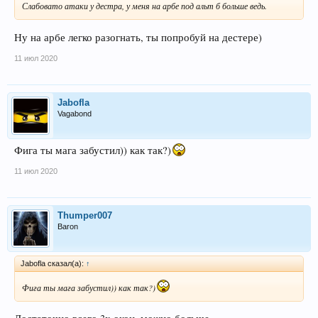
Слабовато атаки у дестра, у меня на арбе под альт б больше ведь.
Ну на арбе легко разогнать, ты попробуй на дестере)
11 июл 2020
Jabofla
Vagabond
Фига ты мага забустил)) как так?)
11 июл 2020
Thumper007
Baron
Jabofla сказал(а):
↑
Фига ты мага забустил)) как так?)