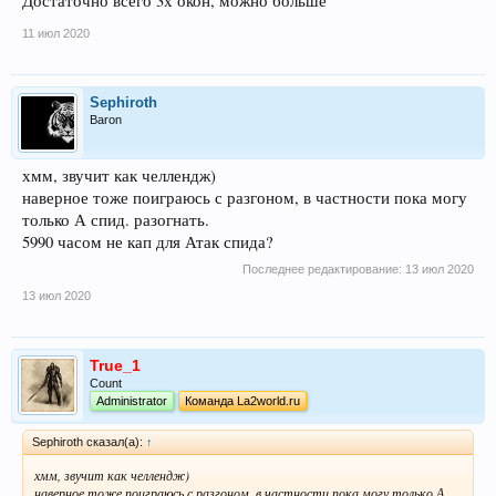
Достаточно всего 3х окон, можно больше
11 июл 2020
Sephiroth
Baron
хмм, звучит как челлендж)
наверное тоже поиграюсь с разгоном, в частности пока могу
только А спид. разогнать.
5990 часом не кап для Атак спида?
Последнее редактирование:
13 июл 2020
13 июл 2020
True_1
Count
Administrator
Команда La2world.ru
Sephiroth сказал(а):
↑
хмм, звучит как челлендж)
наверное тоже поиграюсь с разгоном, в частности пока могу только А