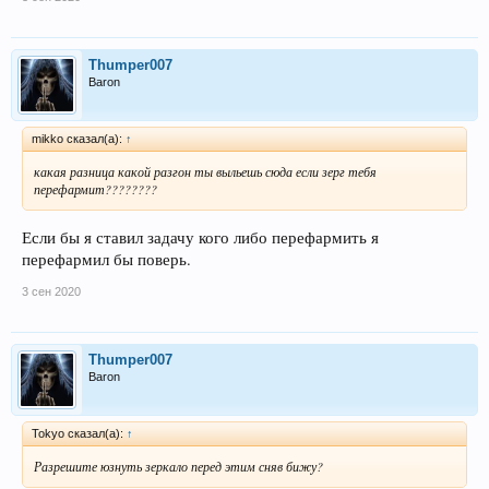
Thumper007
Baron
mikko сказал(а):
↑
какая разница какой разгон ты выльешь сюда если зерг тебя
перефармит????????
Если бы я ставил задачу кого либо перефармить я
перефармил бы поверь.
3 сен 2020
Thumper007
Baron
Tokyo сказал(а):
↑
Разрешите юзнуть зеркало перед этим сняв бижу?