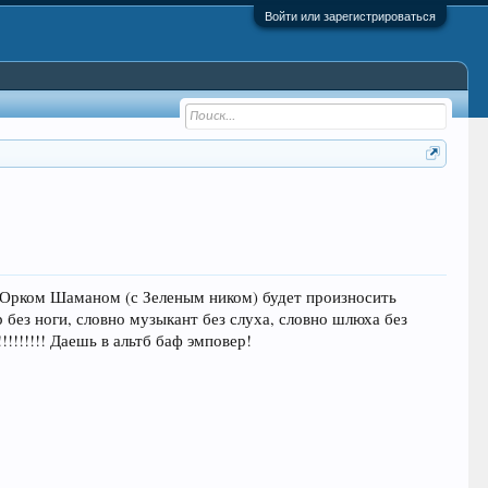
Войти или зарегистрироваться
ым Орком Шаманом (с Зеленым ником) будет произносить
р без ноги, словно музыкант без слуха, словно шлюха без
!!!!!!!! Даешь в альтб баф эмповер!