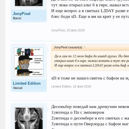
тут лежа открыл альт б в гире, нажал вст
И еще вопрос а в свитках L2DAY разве ес
JonyPixel
блес боди xD. Еще и вм на крит у ее пут
Baron
JonyPixel
,
16 фев 2018
JonyPixel сказал(а):
↑
Да я сам по 12 окон бафа до альтб грузил. Но д
открыл альт б в гире, нажал встать и тут-же ре
И еще вопрос а в свитках L2DAY разве есть баф м 
xD я тоже не нашел свиток с бафом на 
Limited Edition
Limited Edition
,
16 фев 2018
Vassal
Десемьбер поведай нам дремучим невежд
1)легенда о Пп с эмповером
2)легенда о десембере и его свитках с 
3)легенда о пути Оверлорда с бафом маги