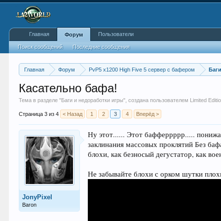
Главная
Пользователи
Форум
Поиск сообщений
Последние сообщения
Главная
Форум
PvP5 x1200 High Five 5 сервер с бафером
Баг
Касательно бафа!
Тема в разделе "
Баги и недоработки игры
", создана пользователем
Limited Editi
Страница 3 из 4
< Назад
1
2
3
4
Вперёд >
Ну этот...... Этот бафферрррр..... пон
заклинания массовых проклятий Без бафа(
блохи, как безносый дегустатор, как вое
Не забывайте блохи с орком шутки плохи
JonyPixel
Baron