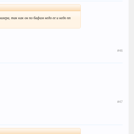
нихера, так как он по бафам недо ее и недо пп
#46
#47