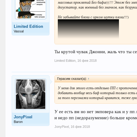
массовых проклятий Без бафа(((!!! Этож без эмпа 
дегустатор, как военный без значков, как безрук
Не забывайте блохи с орком шутки плохи!!!)
Limited Edition
Vassal
Ты крутой чувак Джонни, жаль что ты се
Limited Edition
,
16 фев 2018
Герасим сказал(а):
↑
У меня для этого есть отдельно ПП с проточенн
добавить вообще весь баф который только есть 
за того персонажа который нравится, теже лук
У ее есть вм но нет эмповера как и у пп
и недо пп (недоразумение) больше кроме
JonyPixel
Baron
JonyPixel
,
16 фев 2018