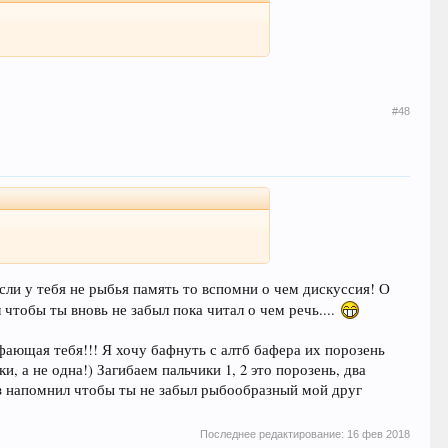
#48
 если у тебя не рыбья память то вспомни о чем дискуссия! О
 чтобы ты вновь не забыл пока читал о чем речь....
афающая тебя!!! Я хочу бафнуть с алтб бафера их порозень
 а не одна!) Загибаем пальчики 1, 2 это порозень, два
раз напомнил чтобы ты не забыл рыбообразный мой друг
Последнее редактирование:
16 фев 2018