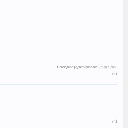
Последнее редактирование:
14 фев 2018
#41
#42