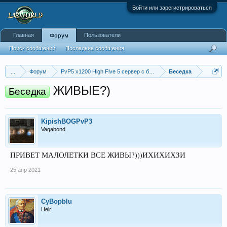
Войти или зарегистрироваться
Главная
Пользователи
Форум
Поиск сообщений
Последние сообщения
...
Форум
PvP5 x1200 High Five 5 сервер с бафером
Беседка
ЖИВЫЕ?)
Беседка
KipishBOGPvP3
Vagabond
ПРИВЕТ МАЛОЛЕТКИ ВСЕ ЖИВЫ?)))ИХИХИХЗИ
25 апр 2021
СyBopbIu
Heir