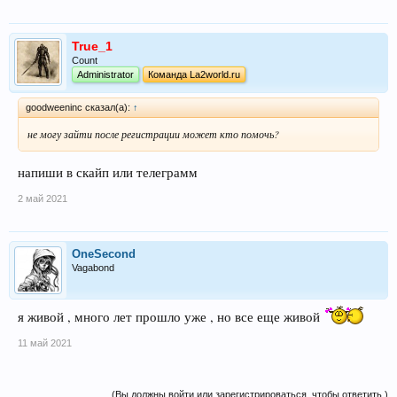
True_1
Count
Administrator
Команда La2world.ru
goodweeninc сказал(а):
↑
не могу зайти после регистрации может кто помочь?
напиши в скайп или телеграмм
2 май 2021
OneSecond
Vagabond
я живой , много лет прошло уже , но все еще живой
11 май 2021
(Вы должны войти или зарегистрироваться, чтобы ответить.)