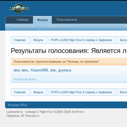
Главная
Пользователи
Форум
Поиск сообщений
Последние сообщения
Главная
Форум
PvP5 x1200 High Five 5 сервер с бафером
Бесе
Результаты голосования: Является л
Пользователи, проголосовавшие за "Незнаю, не пробовал"
alex alex
Xiaomi999
вбк
gustava
4 голосов всего.
Главная
Форум
PvP5 x1200 High Five 5 сервер с бафером
Бесе
Russian (RU)
La2world.ru - Lineage 2 High-Five
©2005-2026 XenForo
Перевод:
XF-Russia.ru