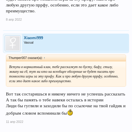
любую другую пррфу, особенно, если это дает какое либо
преимущество.
8 апр 2022
Xiaomi999
Vassal
Thumper007 сказал(а):
↑
Вступи в нормалтный клан, тебе расскажут по бусту, бафу, стилу,
эквипу на сб, тут ни кто на всеобщее обозрение не будет писать про
тонкости игры за эту профу. Как и про любую другую пррфу, особенно,
если это дает какое либо преимущество.
Вот так состаришься и никому ничего не успеешь рассказать
А так бы память о тебе навеки осталась в истории
Люди бы гуглили и заходили бы по ссылочке на твой гайдик и
добрым словом вспоминали бы
11 апр 2022