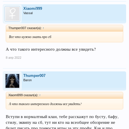
Xiaomi999
Vassal
Thumper007 сказал(а):
↑
Все что нужно знать про сб
А что такого интересного должны все увидеть?
8 апр 2022
Thumper007
Baron
Xiaomi999 сказал(а):
↑
А что такого интересного должны все увидеть?
Вступи в нормалтный клан, тебе расскажут по бусту, бафу,
стилу, эквипу на сб, тут ни кто на всеобщее обозрение не
будет писать про тонкости игры за эту профу. Как и про