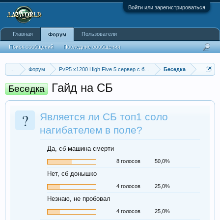
Войти или зарегистрироваться
Главная
Пользователи
Форум
Поиск сообщений
Последние сообщения
...
Форум
PvP5 x1200 High Five 5 сервер с бафером
Беседка
Гайд на СБ
Беседка
?
Является ли СБ топ1 соло
нагибателем в поле?
Да, сб машина смерти
8 голосов
50,0%
Нет, сб донышко
4 голосов
25,0%
Незнаю, не пробовал
4 голосов
25,0%