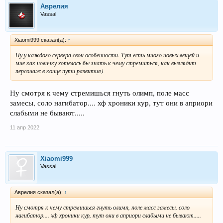
Аврелия
Vassal
Xiaomi999 сказал(а):
↑
Ну у каждого сервера свои особенности. Тут есть много новых вещей и
мне как новичку хотелось бы знать к чему стремиться, как выглядит
персонаж в конце пути развития)
Ну смотря к чему стремишься гнуть олимп, поле масс
замесы, соло нагибатор.... хф хроники кур, тут они в априори
слабыми не бывают.....
11 апр 2022
Xiaomi999
Vassal
Аврелия сказал(а):
↑
Ну смотря к чему стремишься гнуть олимп, поле масс замесы, соло
нагибатор.... хф хроники кур, тут они в априори слабыми не бывают.....