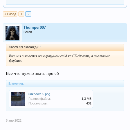
< Назад
1
2
Thumper007
Baron
Xiaomi999 сказал(а):
↑
Вот мы пытаемся всем форумом гайд на СБ сделать, а ты только
флудишь
Все что нужно знать про сб
Вложения:
unknown-5.png
Размер файла:
1,3 МБ
Просмотров:
431
8 апр 2022