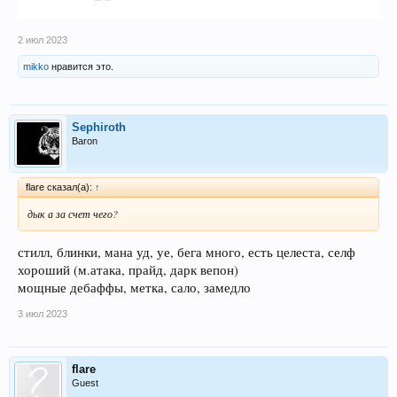
2 июл 2023
mikko
нравится это.
Sephiroth
Baron
flare сказал(а):
↑
дык а за счет чего?
стилл, блинки, мана уд, уе, бега много, есть целеста, селф
хороший (м.атака, прайд, дарк вепон)
мощные дебаффы, метка, сало, замедло
3 июл 2023
flare
Guest