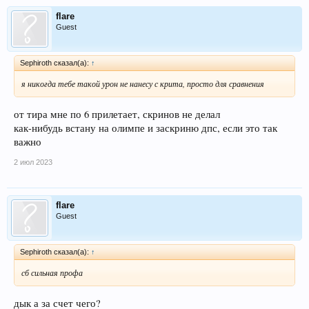
flare
Guest
Sephiroth сказал(а):
↑
я никогда тебе такой урон не нанесу с крита, просто для сравнения
от тира мне по 6 прилетает, скринов не делал
как-нибудь встану на олимпе и заскриню дпс, если это так
важно
2 июл 2023
flare
Guest
Sephiroth сказал(а):
↑
сб сильная профа
дык а за счет чего?