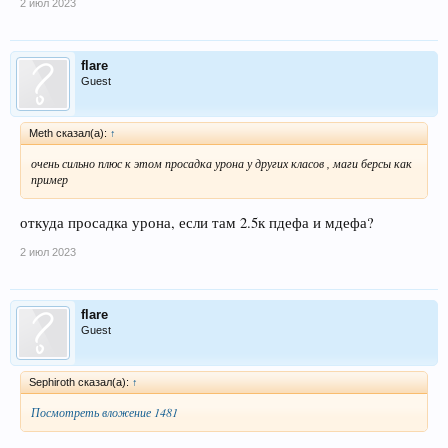
2 июл 2023
flare
Guest
Meth сказал(а):
↑
очень сильно плюс к этом просадка урона у других класов , маги берсы как
пример
откуда просадка урона, если там 2.5к пдефа и мдефа?
2 июл 2023
flare
Guest
Sephiroth сказал(а):
↑
Посмотреть вложение 1481