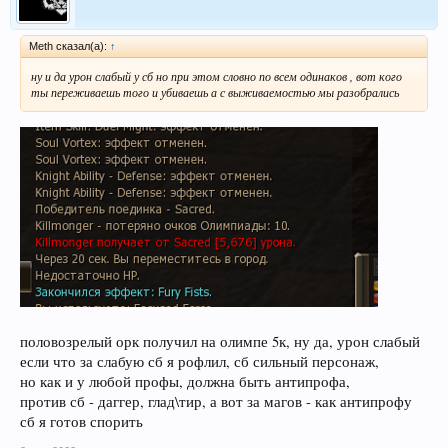
Meth сказал(а):
↑
ну и да урон слабый у сб но при этом словно по всем одинаков , вот кого
ты переживаешь того и убиваешь а с выживаемостью мы разобрались
половозрелый орк получил на олимпе 5к, ну да, урон слабый
если что за слабую сб я рофлил, сб сильный персонаж,
но как и у любой профы, должна быть антипрофа,
против сб - даггер, глад\тир, а вот за магов - как антипрофу
сб я готов спорить