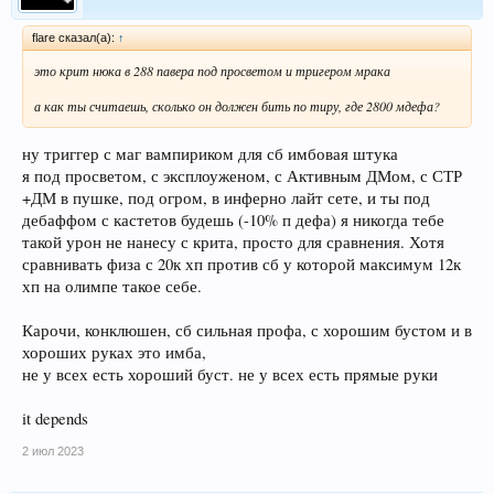
flare сказал(а):
↑
это крит нюка в 288 павера под просветом и тригером мрака
а как ты считаешь, сколько он должен бить по тиру, где 2800 мдефа?
ну триггер с маг вампириком для сб имбовая штука
я под просветом, с эксплоуженом, с Активным ДМом, с СТР
+ДМ в пушке, под огром, в инферно лайт сете, и ты под
дебаффом с кастетов будешь (-10% п дефа) я никогда тебе
такой урон не нанесу с крита, просто для сравнения. Хотя
сравнивать физа с 20к хп против сб у которой максимум 12к
хп на олимпе такое себе.
Карочи, конклюшен, сб сильная профа, с хорошим бустом и в
хороших руках это имба,
не у всех есть хороший буст. не у всех есть прямые руки
it depends
2 июл 2023