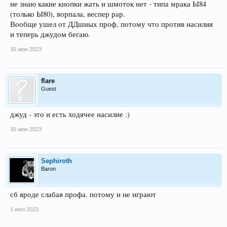
не знаю какие кнопки жать и шмоток нет - типа мрака Ы84
(только Ы80), ворпала, веспер рар.
Вообще ушел от ДДшных проф, потому что против насилия
и теперь джудом бегаю.
30 июн 2023
flare
Guest
джуд - это и есть ходячее насилие :)
30 июн 2023
Sephiroth
Baron
сб вроде слабая профа. потому и не играют
1 июл 2023