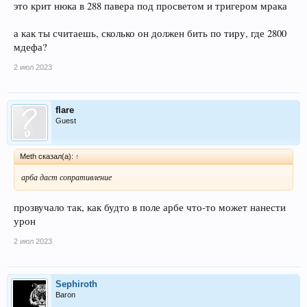
это крит нюка в 288 павера под просветом и тригером мрака
а как ты считаешь, сколько он должен бить по тиру, где 2800
мдефа?
2 июл 2023
flare
Guest
Meth сказал(а):
↑
арба даст сопративление
прозвучало так, как будто в поле арбе что-то может нанести
урон
2 июл 2023
Sephiroth
Baron