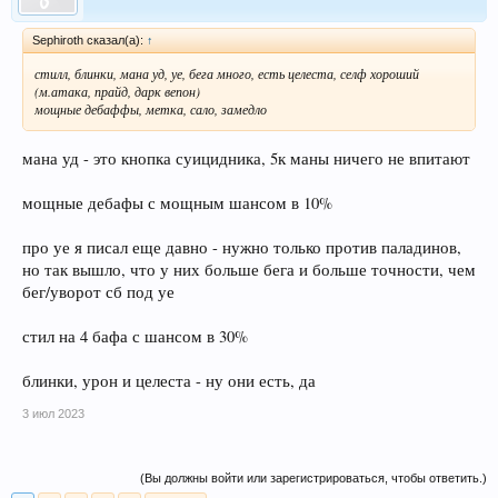
Sephiroth сказал(а):
↑
стилл, блинки, мана уд, уе, бега много, есть целеста, селф хороший
(м.атака, прайд, дарк вепон)
мощные дебаффы, метка, сало, замедло
мана уд - это кнопка суицидника, 5к маны ничего не впитают
мощные дебафы с мощным шансом в 10%
про уе я писал еще давно - нужно только против паладинов,
но так вышло, что у них больше бега и больше точности, чем
бег/уворот сб под уе
стил на 4 бафа с шансом в 30%
блинки, урон и целеста - ну они есть, да
3 июл 2023
(Вы должны войти или зарегистрироваться, чтобы ответить.)