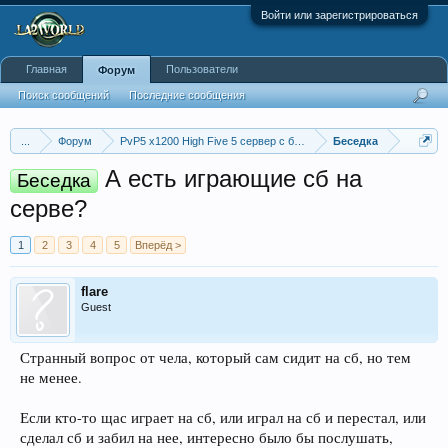
Войти или зарегистрироваться
Главная
Пользователи
Форум
Поиск сообщений
Последние сообщения
...
Форум
PvP5 x1200 High Five 5 сервер с бафером
Беседка
А есть играющие сб на
Беседка
серве?
1
2
3
4
5
Вперёд >
flare
Guest
Странный вопрос от чела, который сам сидит на сб, но тем
не менее.
Если кто-то щас играет на сб, или играл на сб и перестал, или
сделал сб и забил на нее, интересно было бы послушать,