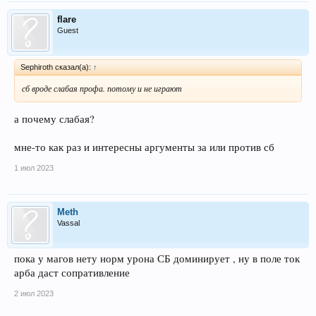
flare
Guest
Sephiroth сказал(а):
↑
сб вроде слабая профа. потому и не играют
а почему слабая?
мне-то как раз и интересны аргументы за или против сб
1 июл 2023
Meth
Vassal
пока у магов нету норм урона СБ доминирует , ну в поле ток
арба даст сопративление
2 июл 2023