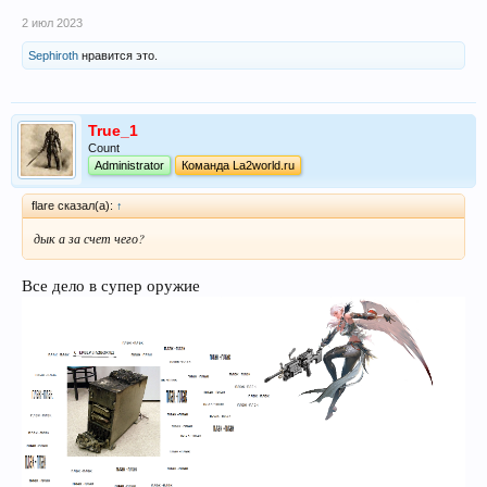
2 июл 2023
Sephiroth
нравится это.
True_1
Count
Administrator
Команда La2world.ru
flare сказал(а):
↑
дык а за счет чего?
Все дело в супер оружие