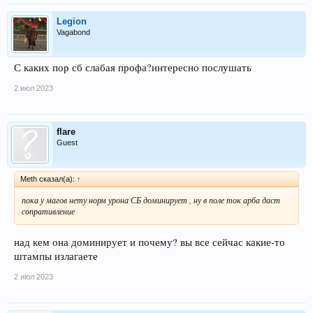
Legion
Vagabond
С каких пор сб слабая профа?интересно послушать
2 июл 2023
flare
Guest
Meth сказал(а):
↑
пока у магов нету норм урона СБ доминирует , ну в поле ток арба даст
сопративление
над кем она доминирует и почему? вы все сейчас какие-то
штампы излагаете
2 июл 2023