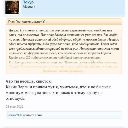
Tokyo
Viscount
Глас Господень сказал(а):
↑
Да уж. Ну начнем с начала: автор темы глупенький, если вводить пвп
зоны, то полностью. Пвп зона должна начинаться уже от nps, для входа
на эпик. Никаких идиотский идей об флага об рб не может быть. Не надо
здесь ничего мудрить, либо фулл пвп зона, либо вообще никак. Такая идея
уже предлагалась администрацией не один раз. Интересно, что эта тема
появилась на форуме после того, как зерги не смогли забрать Тараса.
Когда клан ХО забирал все эпики подобный вопрос не возникал.
P.s. Автор измени название темы на "Вовочка, помоги! Мы обосрались на
Тарасе. Мы же в условиях указали, что это якобы для поднятия фана на
Нажмите, чтобы раскрыть...
сервере, тупое быдло это схавает и никто не заподозрит тебя в
предвзятом отношении".
РАУНД ДЕВОЧКИ
Что ты несешь, свисток.
Какие Зерги и причем тут я, учитывая, что я не был как
минимум месяц на эпиках и никак к этому клану не
отношусь.
23 мар 2021
PornoClub
нравится это.