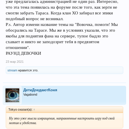
уже предлагалась администрацией не один раз. Интересно,
что эта тема появилась на форуме после того, как зерги не
смогли забрать Тараса. Когда клан ХО забирал все эпики
подобный вопрос не возникал.
P.s. Автор измени название темы на "Вовочка, помоги! Мы
обосрались на Тарасе. Мы же в условиях указали, что это
якобы для поднятия фана на сервере, тупое быдло это
схавает и никто не заподозрит тебя в предвзятом
отношении".
РАУНД ДЕВОЧКИ
23 мар 2021
stream
нравится это.
ДетиДоедаютКоня
Vagabond
Tokyo сказал(а):
↑
Ну это уже мысли извращения, направленные настроить игру под свой
мотив и удобства.