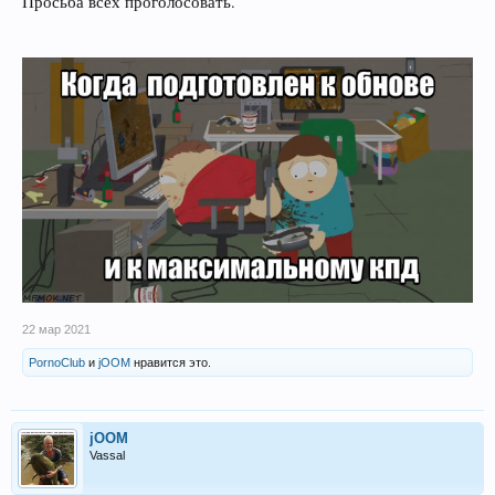
Просьба всех проголосовать.
22 мар 2021
PornoClub
и
jOOM
нравится это.
jOOM
Vassal