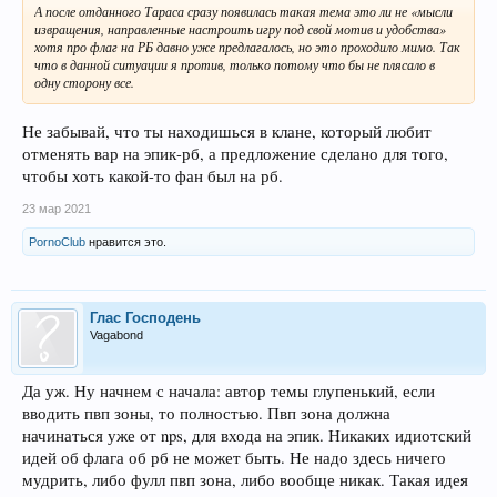
А после отданного Тараса сразу появилась такая тема это ли не «мысли
извращения, направленные настроить игру под свой мотив и удобства»
хотя про флаг на РБ давно уже предлагалось, но это проходило мимо. Так
что в данной ситуации я против, только потому что бы не плясало в
одну сторону все.
Не забывай, что ты находишься в клане, который любит
отменять вар на эпик-рб, а предложение сделано для того,
чтобы хоть какой-то фан был на рб.
23 мар 2021
PornoClub
нравится это.
Глас Господень
Vagabond
Да уж. Ну начнем с начала: автор темы глупенький, если
вводить пвп зоны, то полностью. Пвп зона должна
начинаться уже от nps, для входа на эпик. Никаких идиотский
идей об флага об рб не может быть. Не надо здесь ничего
мудрить, либо фулл пвп зона, либо вообще никак. Такая идея