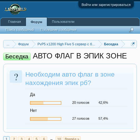
Войти или зарегистрироваться
Главная
Пользователи
Форум
Поиск сообщений
Последние сообщения
...
Форум
PvP5 x1200 High Five 5 сервер с бафером
Беседка
АВТО ФЛАГ В ЭПИК ЗОНЕ
Беседка
?
Необходим авто флаг в зоне
нахождения эпик рб?
Да
20 голосов
42,6%
Нет
27 голосов
57,4%
1
2
3
4
5
6
→
10
Вперёд >