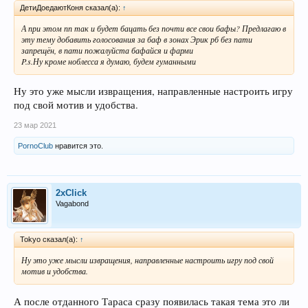
ДетиДоедаютКоня сказал(а):
↑
А при этом пп так и будет бацать без почти все свои бафы? Предлагаю в
эту тему добавить голосования за баф в зонах Эрик рб без пати
запрещён, в пати пожалуйста бафайся и фарми
P.s.Ну кроме ноблесса я думаю, будем гуманными
Ну это уже мысли извращения, направленные настроить игру
под свой мотив и удобства.
23 мар 2021
PornoClub
нравится это.
2xClick
Vagabond
Tokyo сказал(а):
↑
Ну это уже мысли извращения, направленные настроить игру под свой
мотив и удобства.
А после отданного Тараса сразу появилась такая тема это ли