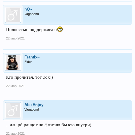
nQ~
Vagabond
Полностью поддерживаю
22 мар 2021
Frantix~
Elder
Кто прочитал, тот лох!)
22 мар 2021
AlexEnjoy
Vagabond
...или рб рандомно флагало бы кто внутри)
22 мар 2021