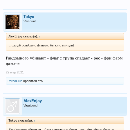
Tokyo
Viscount
AlexEnjoy сказал(а):
↑
...или рб рандомно флагало бы кто внутри)
Рандомного убивают - флаг с трупа спадает - рес - фри фарм
дальше.
22 мар 2021
PornoClub
нравится это.
AlexEnjoy
Vagabond
Tokyo сказал(а):
↑
Рандомного убивают - флаг с трупа спадает - рес - фри фарм дальше.