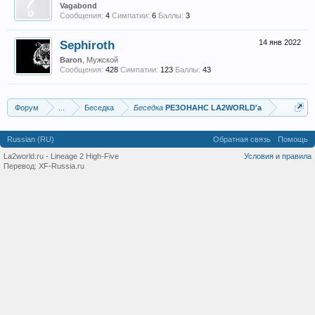
Vagabond
Сообщения:
4
Симпатии:
6
Баллы:
3
Sephiroth
14 янв 2022
Baron
, Мужской
Сообщения:
428
Симпатии:
123
Баллы:
43
Форум
...
Беседка
Беседка
РЕЗОНАНС LA2WORLD'a
Russian (RU)
Обратная связь
Помощь
La2world.ru - Lineage 2 High-Five
Условия и правила
Перевод:
XF-Russia.ru