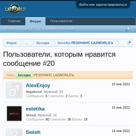
Войти или зарегистрироваться
Главная
Пользователи
Форум
Поиск сообщений
Последние сообщения
Форум
...
Беседка
Беседка
РЕЗОНАНС LA2WORLD'a
Пользователи, которым нравится
сообщение #20
Тема:
Беседка
РЕЗОНАНС LA2WORLD'a
AlexEnjoy
15 янв 2022
Vagabond
, Мужской, 33
Сообщения:
5
Симпатии:
2
Баллы:
3
estetika
15 янв 2022
Vassal
, Мужской, 31
Сообщения:
90
Симпатии:
36
Баллы:
18
Swish
14 янв 2022