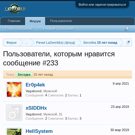
Войти или зарегистрироваться
Главная
Пользователи
Форум
Поиск сообщений
Последние сообщения
Форум
...
Рачки La2world(a) (флуд)
Беседка
10 лет назад
Пользователи, которым нравится
сообщение #233
Тема:
Беседка
10 лет назад
Er0p4ek
9 апр 2021
Vagabond
, Мужской
Сообщения:
4
Симпатии:
2
Баллы:
1
xSIDDHx
23 апр 2019
Vagabond
, Мужской, 31
Сообщения:
2
Симпатии:
3
Баллы:
3
HellSystem
30 мар 2019