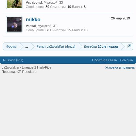
Vagabond
, Мужской, 33
Сообщения:
39
Симпатии:
10
Баллы:
8
mikko
26 мар 2019
Vassal
, Мужской, 31
Сообщения:
68
Симпатии:
25
Баллы:
18
Форум
...
Рачки La2world(a) (флуд)
Беседка
10 лет назад
Russian (RU)
Обратная связь
Помощь
La2world.ru - Lineage 2 High-Five
Условия и правила
Перевод:
XF-Russia.ru