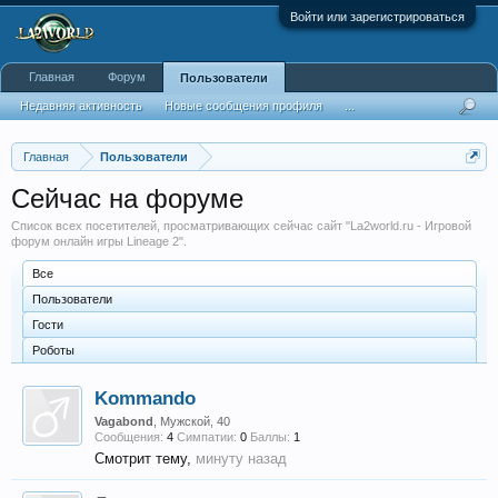
Войти или зарегистрироваться
Главная
Форум
Пользователи
Недавняя активность
Новые сообщения профиля
...
Главная
Пользователи
Сейчас на форуме
Список всех посетителей, просматривающих сейчас сайт "La2world.ru - Игровой
форум онлайн игры Lineage 2".
Все
Пользователи
Гости
Роботы
Kommando
Vagabond
, Мужской, 40
Сообщения:
4
Симпатии:
0
Баллы:
1
Смотрит тему,
минуту назад