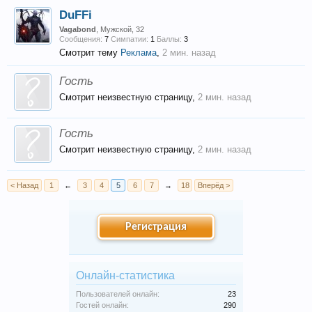
DuFFi
Vagabond
, Мужской, 32
Сообщения:
7
Симпатии:
1
Баллы:
3
Смотрит тему
Реклама
,
2 мин. назад
Гость
Смотрит неизвестную страницу,
2 мин. назад
Гость
Смотрит неизвестную страницу,
2 мин. назад
< Назад
1
←
3
4
5
6
7
→
18
Вперёд >
Регистрация
Онлайн-статистика
Пользователей онлайн:
23
Гостей онлайн:
290