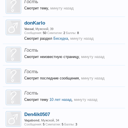
Гость
Смотрит тему,
минуту назад
donKarlo
Vassal
, Мужской, 39
Сообщения:
50
Симпатии:
2
Баллы:
8
Смотрит раздел
Беседка
,
минуту назад
Гость
Смотрит неизвестную страницу,
минуту назад
Гость
Смотрит последние сообщения,
минуту назад
Гость
Смотрит тему
10 лет назад
,
минуту назад
Den4ik0507
Vagabond
, Мужской, 34
Сообщения:
5
Симпатии:
5
Баллы:
3