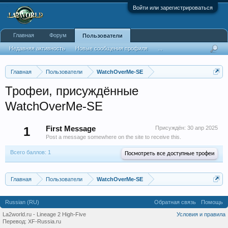
Войти или зарегистрироваться
Главная
Форум
Пользователи
Недавняя активность
Новые сообщения профиля
...
Главная
Пользователи
WatchOverMe-SE
Трофеи, присуждённые
WatchOverMe-SE
1
First Message
Присуждён:
30 апр 2025
Post a message somewhere on the site to receive this.
Всего баллов: 1
Посмотреть все доступные трофеи
Главная
Пользователи
WatchOverMe-SE
Russian (RU)
Обратная связь
Помощь
La2world.ru - Lineage 2 High-Five
Условия и правила
Перевод:
XF-Russia.ru