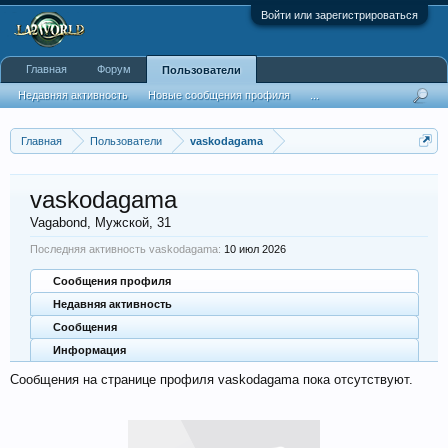
Войти или зарегистрироваться
Главная
Форум
Пользователи
Недавняя активность
Новые сообщения профиля
...
Главная
Пользователи
vaskodagama
vaskodagama
Vagabond
, Мужской, 31
Последняя активность vaskodagama:
10 июл 2026
Сообщения профиля
Недавняя активность
Сообщения
Информация
Сообщения на странице профиля vaskodagama пока отсутствуют.