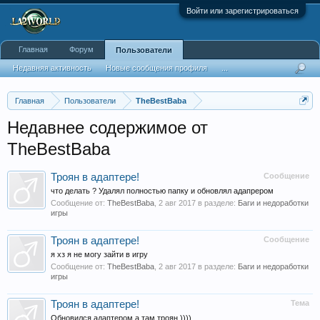
Войти или зарегистрироваться
Главная
Форум
Пользователи
Недавняя активность
Новые сообщения профиля
...
Главная
Пользователи
TheBestBaba
Недавнее содержимое от
TheBestBaba
Троян в адаптере!
Сообщение
что делать ? Удалял полностью папку и обновлял адапрером
Сообщение от:
TheBestBaba
,
2 авг 2017
в разделе:
Баги и недоработки
игры
Троян в адаптере!
Сообщение
я хз я не могу зайти в игру
Сообщение от:
TheBestBaba
,
2 авг 2017
в разделе:
Баги и недоработки
игры
Троян в адаптере!
Тема
Обновился адаптером а там троян ))))