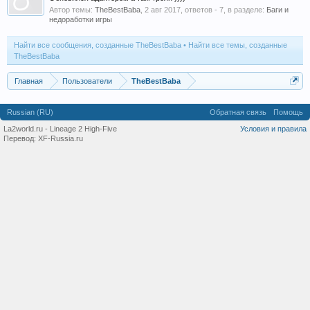
Автор темы:
TheBestBaba
,
2 авг 2017
, ответов - 7, в разделе:
Баги и
недоработки игры
Найти все сообщения, созданные TheBestBaba
Найти все темы, созданные
TheBestBaba
Главная
Пользователи
TheBestBaba
Russian (RU)
Обратная связь
Помощь
La2world.ru - Lineage 2 High-Five
Условия и правила
Перевод:
XF-Russia.ru