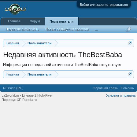
Войти или зарегистрироваться
Главная
Форум
Пользователи
Недавняя активность
Новые сообщения профиля
...
Главная
Пользователи
Недавняя активность TheBestBaba
Информация по недавней активности TheBestBaba отсутствует.
Главная
Пользователи
Russian (RU)
Обратная связь
Помощь
La2world.ru - Lineage 2 High-Five
Условия и правила
Перевод:
XF-Russia.ru