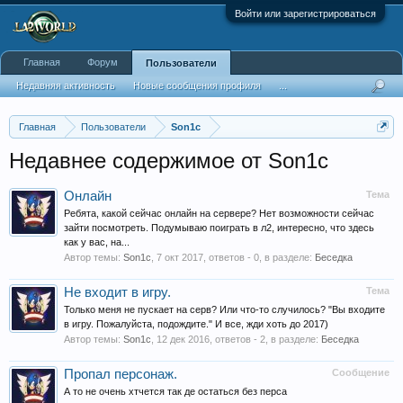
Войти или зарегистрироваться
Главная
Форум
Пользователи
Недавняя активность
Новые сообщения профиля
...
Главная
Пользователи
Son1c
Недавнее содержимое от Son1c
Онлайн
Тема
Ребята, какой сейчас онлайн на сервере? Нет возможности сейчас
зайти посмотреть. Подумываю поиграть в л2, интересно, что здесь
как у вас, на...
Автор темы:
Son1c
,
7 окт 2017
, ответов - 0, в разделе:
Беседка
Не входит в игру.
Тема
Только меня не пускает на серв? Или что-то случилось? "Вы входите
в игру. Пожалуйста, подождите." И все, жди хоть до 2017)
Автор темы:
Son1c
,
12 дек 2016
, ответов - 2, в разделе:
Беседка
Пропал персонаж.
Сообщение
А то не очень хтчется так де остаться без перса