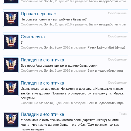
Сообщение от:
Son1c
,
11 дек 2016
в разделе:
Баги и недоработки игры
Пропал персонаж.
Сообщение
Не совсем понял, в чем проблема была то?
Сообщение от:
Son1c
,
11 дек 2016
в разделе:
Баги и недоработки игры
Считалочка
Сообщение
7
Сообщение от:
Son1c
,
9 дек 2016
в разделе:
Рачки La2world(a) (флуд)
Паладин и его птичка
Сообщение
Все норм Адм сказал, шо так и должно быть, сорян
Сообщение от:
Son1c
,
6 дек 2016
в разделе:
Баги и недоработки игры
Паладин и его птичка
Сообщение
Иконы юзаются две сразу Не заменяя друг друга На сколько я знаю
так быть не должно. Помимо этого пересмотрите мираж у тх. Мираж
багнутый,...
Сообщение от:
Son1c
,
6 дек 2016
в разделе:
Баги и недоработки игры
Паладин и его птичка
Тема
У пала можно бить птичкой самого себя (заряжать икону) Многие
кричат, что так не должно быть, что это баг. (Сам не знаю, так как
палом не играл...