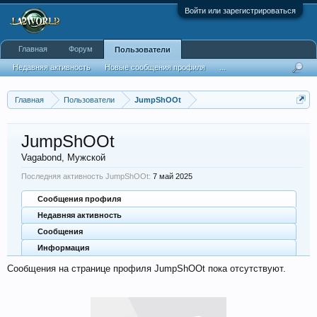
Войти или зарегистрироваться
Главная
Форум
Пользователи
Недавняя активность
Новые сообщения профиля
...
Главная
Пользователи
JumpShOOt
JumpShOOt
Vagabond
, Мужской
Последняя активность JumpShOOt:
7 май 2025
Сообщения профиля
Недавняя активность
Сообщения
Информация
Сообщения на странице профиля JumpShOOt пока отсутствуют.