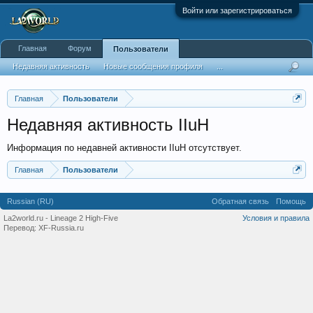
Войти или зарегистрироваться
Главная
Форум
Пользователи
Недавняя активность
Новые сообщения профиля
...
Главная
Пользователи
Недавняя активность IIuH
Информация по недавней активности IIuH отсутствует.
Главная
Пользователи
Russian (RU)
Обратная связь
Помощь
La2world.ru - Lineage 2 High-Five
Условия и правила
Перевод:
XF-Russia.ru