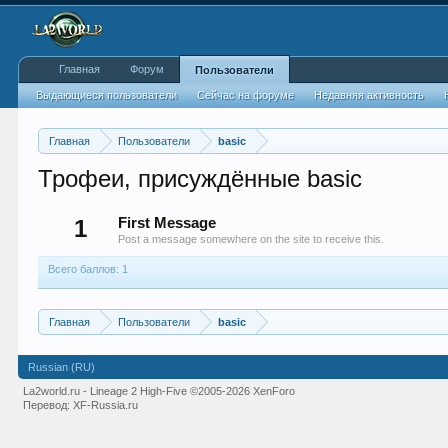
Главная
Форум
Пользователи
Выдающиеся пользователи
Сейчас на форуме
Недавняя активность
Главная
Пользователи
basic
Трофеи, присуждённые basic
1
First Message
Post a message somewhere on the site to receive this.
Всего баллов: 1
Главная
Пользователи
basic
Russian (RU)
La2world.ru - Lineage 2 High-Five
©2005-2026 XenForo
Перевод:
XF-Russia.ru