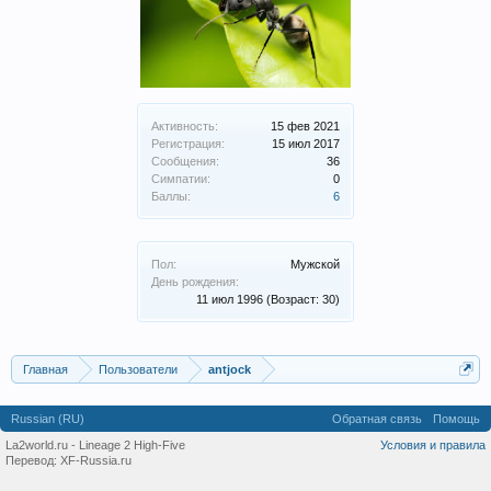
Активность:
15 фев 2021
Регистрация:
15 июл 2017
Сообщения:
36
Симпатии:
0
Баллы:
6
Пол:
Мужской
День рождения:
11 июл 1996
(Возраст: 30)
Главная
Пользователи
antjock
Russian (RU)
Обратная связь
Помощь
La2world.ru - Lineage 2 High-Five
Условия и правила
Перевод:
XF-Russia.ru