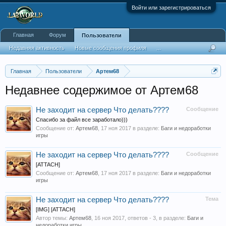
Войти или зарегистрироваться
Главная
Форум
Пользователи
Недавняя активность
Новые сообщения профиля
...
Главная
Пользователи
Артем68
Недавнее содержимое от Артем68
Не заходит на сервер Что делать????
Сообщение
Спасибо за файл все заработало)))
Сообщение от:
Артем68
,
17 ноя 2017
в разделе:
Баги и недоработки
игры
Не заходит на сервер Что делать????
Сообщение
[ATTACH]
Сообщение от:
Артем68
,
17 ноя 2017
в разделе:
Баги и недоработки
игры
Не заходит на сервер Что делать????
Тема
[IMG] [ATTACH]
Автор темы:
Артем68
,
16 ноя 2017
, ответов - 3, в разделе:
Баги и
недоработки игры