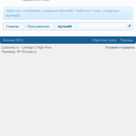
Найти все сообщения, созданные Артем68
Найти все темы, созданные
Артем68
Главная
Пользователи
Артем68
Russian (RU)
Обратная связь
Помощь
La2world.ru - Lineage 2 High-Five
Условия и правила
Перевод:
XF-Russia.ru