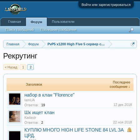
Войти или зарегистрироваться
Главная
Пользователи
Форум
Поиск сообщений
Последние сообщения
Главная
Форум
PvP5 x1200 High Five 5 сервер с бафером
Рекрутинг
< Назад
1
2
Последнее
Заголовок
сообщение ↓
набор в клан "Florence"
IamUA
12 дек 2018
Ответов:
19
Шк ищет клан
Kadastr
22 ноя 2018
Ответов:
2
КУПЛЮ МНОГО HIGH LIFE STONE 84 LVL ЗА
ЦРД.