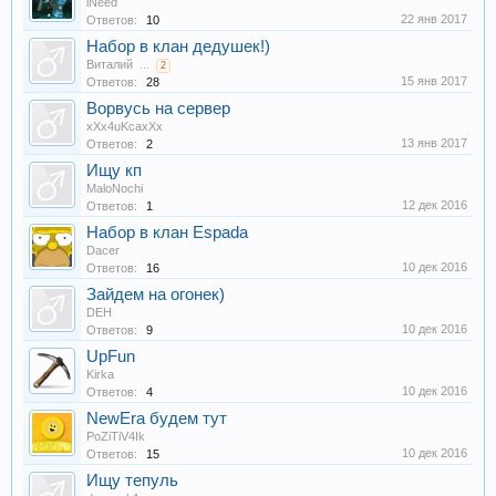
iNeed
22 янв 2017
Ответов:
10
Набор в клан дедушек!)
Виталий
...
2
15 янв 2017
Ответов:
28
Ворвусь на сервер
xXx4uKcaxXx
13 янв 2017
Ответов:
2
Ищу кп
MaloNochi
12 дек 2016
Ответов:
1
Набор в клан Espada
Dacer
10 дек 2016
Ответов:
16
Зайдем на огонек)
DEH
10 дек 2016
Ответов:
9
UpFun
Kirka
10 дек 2016
Ответов:
4
NewEra будем тут
PoZiTiV4Ik
10 дек 2016
Ответов:
15
Ищу тепуль