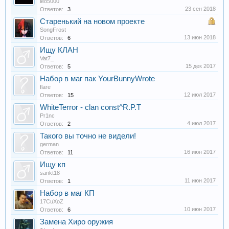
leo5000
23 сен 2018
Ответов:
3
Старенький на новом проекте
SongFrost
13 июн 2018
Ответов:
6
Ищу КЛАН
Vat7_
15 дек 2017
Ответов:
5
Набор в маг пак YourBunnyWrote
flare
12 июл 2017
Ответов:
15
WhiteTerror - clan const^R.P.T
Pr1nc
4 июл 2017
Ответов:
2
Такого вы точно не видели!
german
16 июн 2017
Ответов:
11
Ищу кп
sankt18
11 июн 2017
Ответов:
1
Набор в маг КП
17CuXoZ
10 июн 2017
Ответов:
6
Замена Хиро оружия