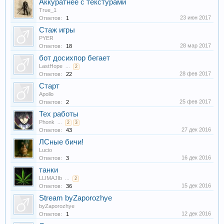
Аккуратнее с текстурами
True_1
23 июн 2017
Ответов:
1
Стаж игры
PYER
28 мар 2017
Ответов:
18
бот досихпор бегает
LastHope
...
2
28 фев 2017
Ответов:
22
Старт
Apollo
25 фев 2017
Ответов:
2
Тех работы
Phonk
...
2
3
27 дек 2016
Ответов:
43
ЛСные бичи!
Lucio
16 дек 2016
Ответов:
3
танки
LLIMAJIb
...
2
15 дек 2016
Ответов:
36
Stream byZaporozhye
byZaporozhye
12 дек 2016
Ответов:
1