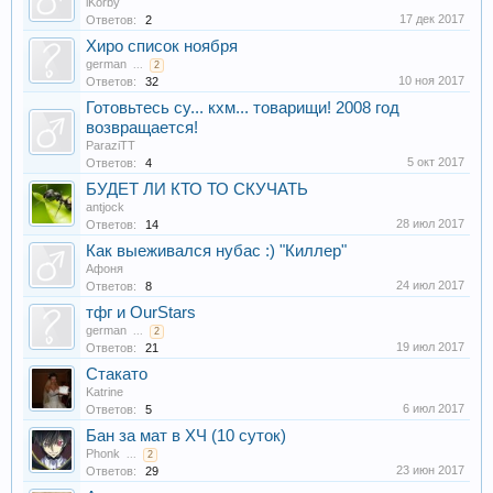
lKorby
17 дек 2017
Ответов:
2
Хиро список ноября
german
...
2
10 ноя 2017
Ответов:
32
Готовьтесь су... кхм... товарищи! 2008 год
возвращается!
ParaziTT
5 окт 2017
Ответов:
4
БУДЕТ ЛИ КТО ТО СКУЧАТЬ
antjock
28 июл 2017
Ответов:
14
Как выеживался нубас :) "Киллер"
Aфоня
24 июл 2017
Ответов:
8
тфг и OurStars
german
...
2
19 июл 2017
Ответов:
21
Стакато
Katrine
6 июл 2017
Ответов:
5
Бан за мат в ХЧ (10 суток)
Phonk
...
2
23 июн 2017
Ответов:
29