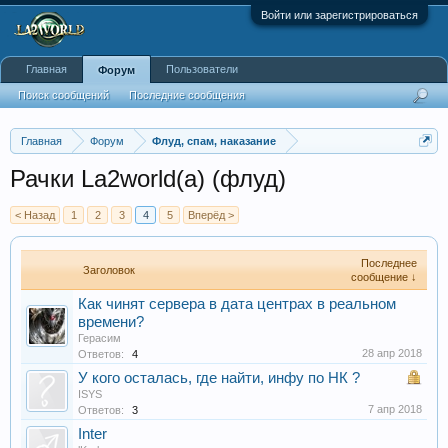
Войти или зарегистрироваться
Главная
Пользователи
Форум
Поиск сообщений
Последние сообщения
Главная
Форум
Флуд, спам, наказание
Рачки La2world(a) (флуд)
< Назад
1
2
3
4
5
Вперёд >
Последнее
Заголовок
сообщение ↓
Как чинят сервера в дата центрах в реальном
времени?
Герасим
28 апр 2018
Ответов:
4
У кого осталась, где найти, инфу по НК ?
ISYS
7 апр 2018
Ответов:
3
Inter