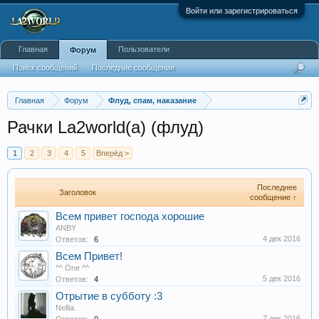
Войти или зарегистрироваться
Главная
Пользователи
Форум
Поиск сообщений
Последние сообщения
Главная
Форум
Флуд, спам, наказание
Рачки La2world(a) (флуд)
1
2
3
4
5
Вперёд >
Последнее
Заголовок
сообщение ↑
Всем привет господа хорошие
ANBY
4 дек 2016
Ответов:
6
Всем Привет!
^^ One ^^
5 дек 2016
Ответов:
4
Отрытие в субботу :3
Nellia.
7 дек 2016