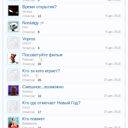
Ответов:
0
Время открытия?
serega
9 дек 2016
Ответов:
12
Nostalgy :<
PFF
9 дек 2016
Ответов:
8
Vopros
CROT
9 дек 2016
Ответов:
4
Посоветуйте фильм
Pakwan
...
2
9 дек 2016
Ответов:
20
Кто за кого играет?
DEH
...
2
10 дек 2016
Ответов:
26
Смешное...возможно
Suma1l
10 дек 2016
Ответов:
16
Кто где отмечает Новый Год?
Ozzy
10 дек 2016
Ответов:
17
Кто помжет
Beladonna
10 дек 2016