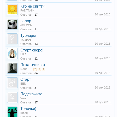
Ответов:
16
Кто не спит!?)
PoZiTiV4Ik
10 дек 2016
Ответов:
17
валор
oOPWNZ
10 дек 2016
Ответов:
1
Турниры
TOJIAH
10 дек 2016
Ответов:
13
Старт скоро!
LIZA
10 дек 2016
Ответов:
12
Пока тишина)
Nellia.
...
2
3
4
10 дек 2016
Ответов:
64
Старт
BEN
10 дек 2016
Ответов:
8
Подскажите
Vika
10 дек 2016
Ответов:
17
Телочки)
Швец
10 дек 2016