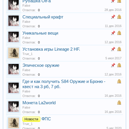
Рубашка Olf-a
False
28 дек 2016
Ответов:
0
Специальный крафт
False
11 дек 2016
Ответов:
0
Уникальные вещи
False
12 дек 2016
Ответов:
0
Установка игры Lineage 2 HF.
True_1
5 июл 2017
Ответов:
0
Эпическое оружие
False
12 дек 2016
Ответов:
0
Где и как получить S84 Оружие и Броню -
квест на 3 рб, 7 рб.
False
16 дек 2016
Ответов:
0
Монета La2world
False
16 дек 2016
Ответов:
0
ФПС
Новости
True_1
5 авг 2020
Ответов:
0