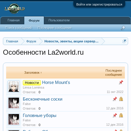
Войти или зарегистрироваться
Главная
Пользователи
Форум
Поиск сообщений
Последние сообщения
Главная
Форум
Новости, эвенты, акции серверов La2world.ru
Особенности La2world.ru
Последнее
Заголовок ↑
сообщение
Horse Mount's
Новости
Limsa Lominsa
11 окт 2022
Ответов:
0
Бесконечные соски
False
12 дек 2016
Ответов:
0
Головные уборы
False
12 дек 2016
Ответов:
0