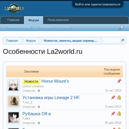
Войти или зарегистрироваться
Главная
Пользователи
Форум
Поиск сообщений
Последние сообщения
Главная
Форум
Новости, эвенты, акции серверов La2world.ru
Особенности La2world.ru
Последнее
Заголовок
сообщение
Horse Mount's
Новости
Limsa Lominsa
11 окт 2022
Ответов:
0
Установка игры Lineage 2 HF.
True_1
5 июл 2017
Ответов:
0
Рубашка Olf-a
False
28 дек 2016
Ответов:
0