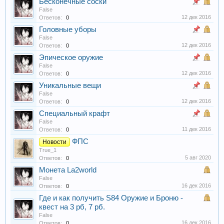
Бесконечные соски
False
12 дек 2016
Ответов:
0
Головные уборы
False
12 дек 2016
Ответов:
0
Эпическое оружие
False
12 дек 2016
Ответов:
0
Уникальные вещи
False
12 дек 2016
Ответов:
0
Специальный крафт
False
11 дек 2016
Ответов:
0
ФПС
Новости
True_1
5 авг 2020
Ответов:
0
Монета La2world
False
16 дек 2016
Ответов:
0
Где и как получить S84 Оружие и Броню -
квест на 3 рб, 7 рб.
False
16 дек 2016
Ответов:
0