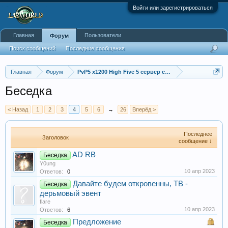
Войти или зарегистрироваться
Главная
Пользователи
Форум
Поиск сообщений
Последние сообщения
Главная
Форум
PvP5 x1200 High Five 5 сервер с бафером
Беседка
< Назад
1
2
3
4
5
6
→
26
Вперёд >
Последнее
Заголовок
сообщение ↓
AD RB
Беседка
Y0ung
10 апр 2023
Ответов:
0
Давайте будем откровенны, ТВ -
Беседка
дерьмовый эвент
flare
10 апр 2023
Ответов:
6
Предложение
Беседка