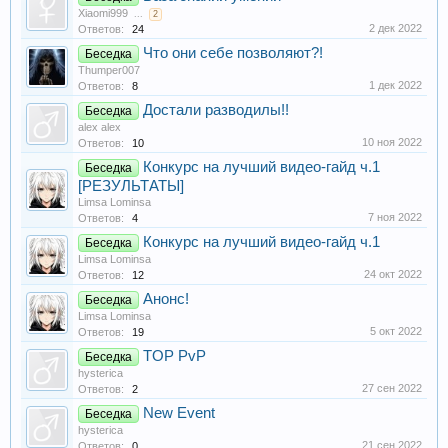
Xiaomi999
...
2
2 дек 2022
Ответов:
24
Что они себе позволяют?!
Беседка
Thumper007
1 дек 2022
Ответов:
8
Достали разводилы!!
Беседка
alex alex
10 ноя 2022
Ответов:
10
Конкурс на лучший видео-гайд ч.1
Беседка
[РЕЗУЛЬТАТЫ]
Limsa Lominsa
7 ноя 2022
Ответов:
4
Конкурс на лучший видео-гайд ч.1
Беседка
Limsa Lominsa
24 окт 2022
Ответов:
12
Анонс!
Беседка
Limsa Lominsa
5 окт 2022
Ответов:
19
TOP PvP
Беседка
hysterica
27 сен 2022
Ответов:
2
New Event
Беседка
hysterica
21 сен 2022
Ответов:
0