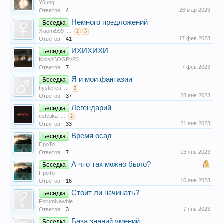
Y0ung
26 мар 2023
Ответов:
4
Немного предложений
Беседка
Xiaomi999
...
2
3
17 фев 2023
Ответов:
41
ИХИХИХИ
Беседка
KipishBOGPvP3
7 фев 2023
Ответов:
7
Я и мои фантазии
Беседка
hysterica
...
2
28 янв 2023
Ответов:
37
Легендарий
Беседка
estetika
...
2
21 янв 2023
Ответов:
33
Время осад
Беседка
ПроТо
13 янв 2023
Ответов:
7
А что так можно было?
Беседка
ПроТо
10 янв 2023
Ответов:
16
Стоит ли начинать?
Беседка
ForumNewbie
7 янв 2023
Ответов:
3
База знаний умений
Беседка