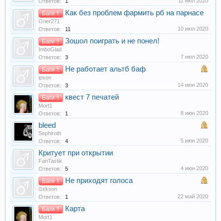
11 июл 2020
Ответов:
1
Как без проблем фармить рб на парнасе
Баги †
Олег271
10 июл 2020
Ответов:
11
Зошол поиграть и не понел!
Баги †
ImboGlad
7 июл 2020
Ответов:
3
Не работает альтб баф
Баги †
ipson
14 июн 2020
Ответов:
3
квест 7 печатей
Баги †
Mort1
8 июн 2020
Ответов:
1
bleed
Sephiroth
5 июн 2020
Ответов:
4
Критует при открытии
FanTastik
4 июн 2020
Ответов:
5
Не приходят голоса
Баги †
l1ekson
22 май 2020
Ответов:
1
Карта
Баги †
Mort1