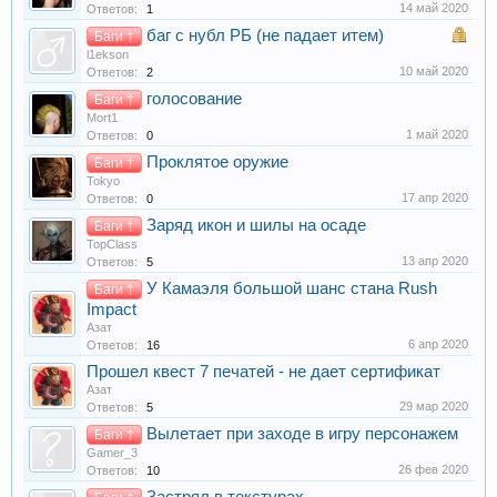
14 май 2020
Ответов:
1
баг с нубл РБ (не падает итем)
Баги †
l1ekson
10 май 2020
Ответов:
2
голосование
Баги †
Mort1
1 май 2020
Ответов:
0
Проклятое оружие
Баги †
Tokyo
17 апр 2020
Ответов:
0
Заряд икон и шилы на осаде
Баги †
TopClass
13 апр 2020
Ответов:
5
У Камаэля большой шанс стана Rush
Баги †
Impact
Азат
6 апр 2020
Ответов:
16
Прошел квест 7 печатей - не дает сертификат
Азат
29 мар 2020
Ответов:
5
Вылетает при заходе в игру персонажем
Баги †
Gamer_3
26 фев 2020
Ответов:
10