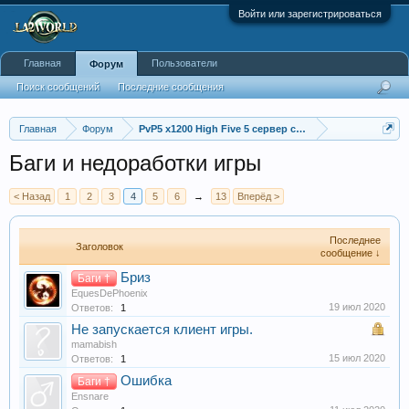
Войти или зарегистрироваться
Главная
Пользователи
Форум
Поиск сообщений
Последние сообщения
Главная
Форум
PvP5 x1200 High Five 5 сервер с бафером
Баги и недоработки игры
< Назад
1
2
3
4
5
6
→
13
Вперёд >
Последнее
Заголовок
сообщение ↓
Бриз
Баги †
EquesDePhoenix
19 июл 2020
Ответов:
1
Не запускается клиент игры.
mamabish
15 июл 2020
Ответов:
1
Ошибка
Баги †
Ensnare