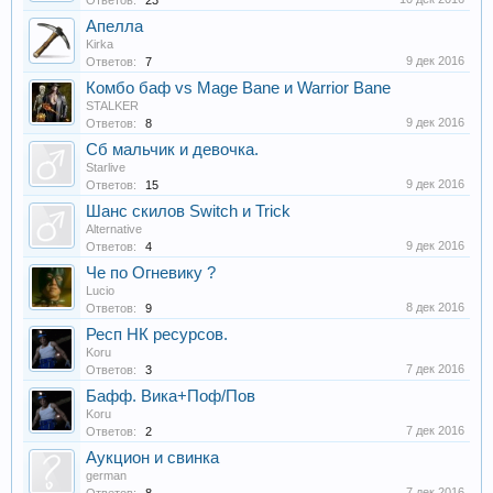
Ответов:
23
Апелла
Kirka
9 дек 2016
Ответов:
7
Комбо баф vs Mage Bane и Warrior Bane
STALKER
9 дек 2016
Ответов:
8
Сб мальчик и девочка.
Starlive
9 дек 2016
Ответов:
15
Шанс скилов Switch и Trick
Alternative
9 дек 2016
Ответов:
4
Че по Огневику ?
Lucio
8 дек 2016
Ответов:
9
Респ НК ресурсов.
Koru
7 дек 2016
Ответов:
3
Бафф. Вика+Поф/Пов
Koru
7 дек 2016
Ответов:
2
Аукцион и свинка
german
7 дек 2016