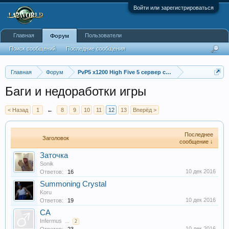
Войти или зарегистрироваться
Главная
Пользователи
Форум
Поиск сообщений
Последние сообщения
Главная
Форум
PvP5 x1200 High Five 5 сервер с бафером
Баги и недоработки игры
< Назад
1
←
8
9
10
11
12
13
Вперёд >
Последнее
Заголовок
сообщение ↓
Заточка
Sonik
10 дек 2016
Ответов:
16
Summoning Crystal
Koru
10 дек 2016
Ответов:
19
СА
Infermus
...
2
10 дек 2016