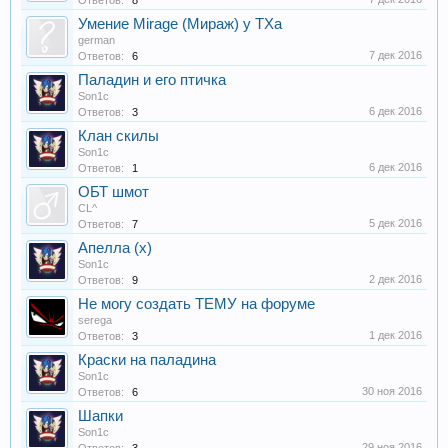
Ответов:
8
Умение Mirage (Мираж) у ТХа
german
7 дек 2016
Ответов:
6
Паладин и его птичка
Son1c
6 дек 2016
Ответов:
3
Клан скилы
Son1c
6 дек 2016
Ответов:
1
ОБТ шмот
CL^
5 дек 2016
Ответов:
7
Апелла (х)
Son1c
2 дек 2016
Ответов:
9
Не могу создать ТЕМУ на форуме
serega
1 дек 2016
Ответов:
3
Краски на паладина
Son1c
30 ноя 2016
Ответов:
6
Шапки
Son1c
29 ноя 2016