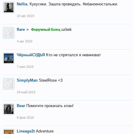
Nellia.
Кукусики. Зашла проведать. #ебаноеностальжи.
10 авг 2019
flare
►
uzbek
Форумный Боец
4 авг 2019
ЧёрныйСУДЬЯ
Кто не спрятался я невиноват
7 июн 2019
SimplyMan
SteelRose <3
29 май 2019
Bear
Помогите прокачать клан!
8 фев 2019
Lineage2t
Adventure