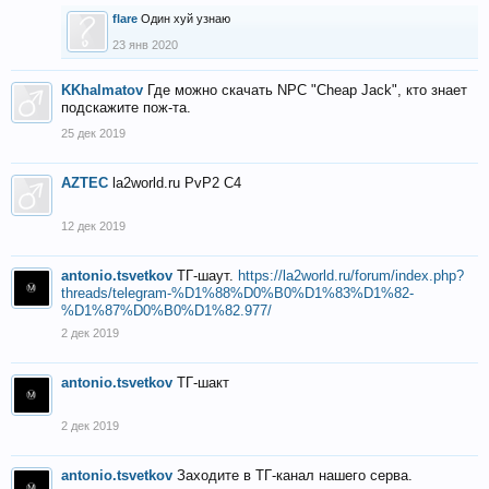
flare
Один хуй узнаю
23 янв 2020
KKhalmatov
Где можно скачать NPC "Cheap Jack", кто знает
подскажите пож-та.
25 дек 2019
AZTEC
la2world.ru PvP2 C4
12 дек 2019
antonio.tsvetkov
ТГ-шаут.
https://la2world.ru/forum/index.php?
threads/telegram-%D1%88%D0%B0%D1%83%D1%82-
%D1%87%D0%B0%D1%82.977/
2 дек 2019
antonio.tsvetkov
ТГ-шакт
2 дек 2019
antonio.tsvetkov
Заходите в ТГ-канал нашего серва.