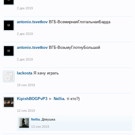
2 дек 2019
antonio.tsvetkov
ВГБ-ВсемирнаяГлотальнаяБарда
2 дек 2019
antonio.tsvetkov
ВГБ-ВозьмуГлотнуБольшой
2 дек 2019
lackosta
Я хачу играть
19 сен 2019
KipishBOGPvP3
►
Nellia.
тi кто?)
12 сен 2019
Nellia.
Девушка
13 сен 2019