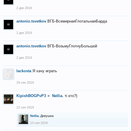
2 дек 2019
antonio.tsvetkov
ВГБ-ВсемирнаяГлотальнаяБарда
2 дек 2019
antonio.tsvetkov
ВГБ-ВозьмуГлотнуБольшой
2 дек 2019
lackosta
Я хачу играть
19 сен 2019
KipishBOGPvP3
►
Nellia.
тi кто?)
12 сен 2019
Nellia.
Девушка
13 сен 2019