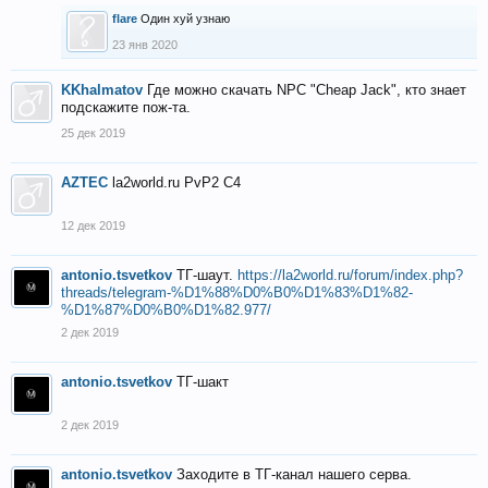
flare
Один хуй узнаю
23 янв 2020
KKhalmatov
Где можно скачать NPC "Cheap Jack", кто знает
подскажите пож-та.
25 дек 2019
AZTEC
la2world.ru PvP2 C4
12 дек 2019
antonio.tsvetkov
ТГ-шаут.
https://la2world.ru/forum/index.php?
threads/telegram-%D1%88%D0%B0%D1%83%D1%82-
%D1%87%D0%B0%D1%82.977/
2 дек 2019
antonio.tsvetkov
ТГ-шакт
2 дек 2019
antonio.tsvetkov
Заходите в ТГ-канал нашего серва.