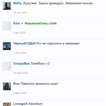
Nellia.
Кукусики. Зашла проведать. #ебаноеностальжи.
10 авг 2019
flare
►
uzbek
Форумный Боец
4 авг 2019
ЧёрныйСУДЬЯ
Кто не спрятался я невиноват
7 июн 2019
SimplyMan
SteelRose <3
29 май 2019
Bear
Помогите прокачать клан!
8 фев 2019
Lineage2t
Adventure