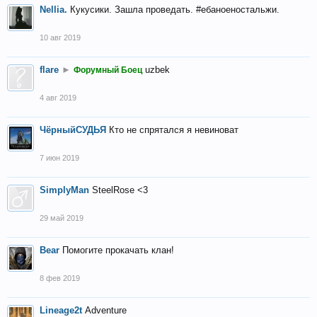
Nellia.
Кукусики. Зашла проведать. #ебаноеностальжи.
10 авг 2019
flare
►
uzbek
Форумный Боец
4 авг 2019
ЧёрныйСУДЬЯ
Кто не спрятался я невиноват
7 июн 2019
SimplyMan
SteelRose <3
29 май 2019
Bear
Помогите прокачать клан!
8 фев 2019
Lineage2t
Adventure