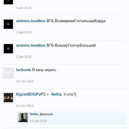
2 дек 2019
antonio.tsvetkov
ВГБ-ВсемирнаяГлотальнаяБарда
2 дек 2019
antonio.tsvetkov
ВГБ-ВозьмуГлотнуБольшой
2 дек 2019
lackosta
Я хачу играть
19 сен 2019
KipishBOGPvP3
►
Nellia.
тi кто?)
12 сен 2019
Nellia.
Девушка
13 сен 2019