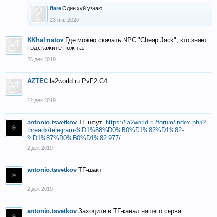
flare
Один хуй узнаю
23 янв 2020
KKhalmatov
Где можно скачать NPC "Cheap Jack", кто знает
подскажите пож-та.
25 дек 2019
AZTEC
la2world.ru PvP2 C4
12 дек 2019
antonio.tsvetkov
ТГ-шаут.
https://la2world.ru/forum/index.php?
threads/telegram-%D1%88%D0%B0%D1%83%D1%82-
%D1%87%D0%B0%D1%82.977/
2 дек 2019
antonio.tsvetkov
ТГ-шакт
2 дек 2019
antonio.tsvetkov
Заходите в ТГ-канал нашего серва.