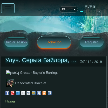
PvP5
ES
Iniciar sesion
Donacion
Registro
Улуч. Серьга Байлора, апгрейд браслета.
16
/ 12 / 2019
Greater Baylor's Earring.
Desecrated Bracelet.
Назад