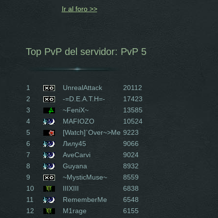
Ir al foro >>
Top PvP del servidor: PvP 5
1
UnrealAttack
20112
2
-=D.E.A.T.H=-
17423
3
~FeniX~
13585
4
MAFIOZO
10524
5
[Watch]`Over~>Me
9223
6
Лилу45
9066
7
AveCarvi
9024
8
Guyana
8932
9
~MysticMuse~
8559
10
IIIXIII
6838
11
RememberMe
6548
12
M1rage
6155