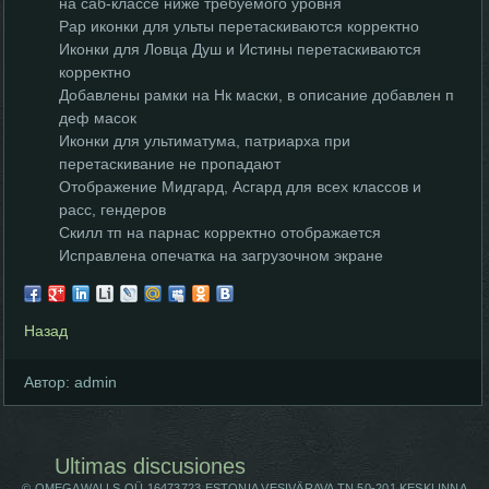
на саб-классе ниже требуемого уровня
Рар иконки для ульты перетаскиваются корректно
Иконки для Ловца Душ и Истины перетаскиваются
корректно
Добавлены рамки на Нк маски, в описание добавлен п
деф масок
Иконки для ультиматума, патриарха при
перетаскивание не пропадают
Отображение Мидгард, Асгард для всех классов и
расс, гендеров
Скилл тп на парнас корректно отображается
Исправлена опечатка на загрузочном экране
Назад
Автор:
admin
Ultimas discusiones
© OMEGAWALLS OÜ 16473723 ESTONIA VESIVÄRAVA TN 50-201 KESKLINNA