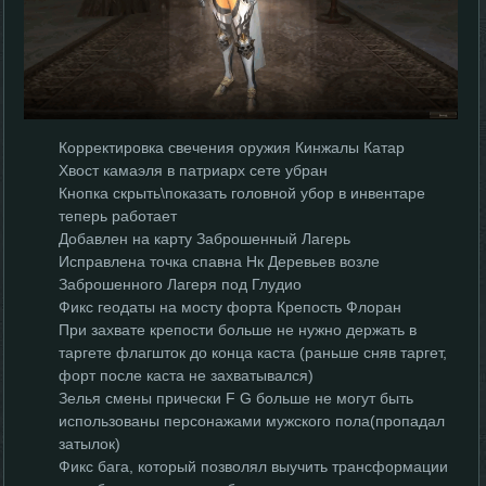
Корректировка свечения оружия Кинжалы Катар
Хвост камаэля в патриарх сете убран
Кнопка скрыть\показать головной убор в инвентаре
теперь работает
Добавлен на карту Заброшенный Лагерь
Исправлена точка спавна Нк Деревьев возле
Заброшенного Лагеря под Глудио
Фикс геодаты на мосту форта Крепость Флоран
При захвате крепости больше не нужно держать в
таргете флагшток до конца каста (раньше сняв таргет,
форт после каста не захватывался)
Зелья смены прически F G больше не могут быть
использованы персонажами мужского пола(пропадал
затылок)
Фикс бага, который позволял выучить трансформации