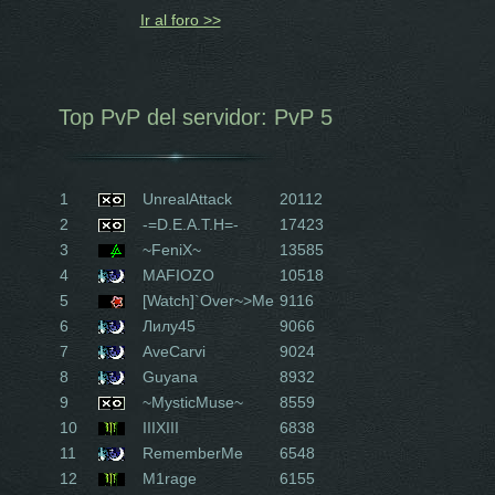
Ir al foro >>
Top PvP del servidor: PvP 5
1
UnrealAttack
20112
2
-=D.E.A.T.H=-
17423
3
~FeniX~
13585
4
MAFIOZO
10518
5
[Watch]`Over~>Me
9116
6
Лилу45
9066
7
AveCarvi
9024
8
Guyana
8932
9
~MysticMuse~
8559
10
IIIXIII
6838
11
RememberMe
6548
12
M1rage
6155