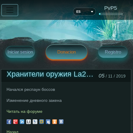
PvP5
ES
Iniciar sesion
Donacion
Registro
Хранители оружия La2world Epic Boss
05
/ 11 / 2019
Начался респаун боссов
Изменение дневного закена
Читать на форуме
Назад