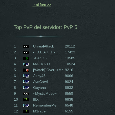
Ir al foro >>
Top PvP del servidor: PvP 5
1
UnrealAttack
20112
2
-=D.E.A.T.H=-
17423
3
~FeniX~
13585
4
MAFIOZO
10524
5
[Watch]`Over~>Me
9216
6
Лилу45
9066
7
AveCarvi
9024
8
Guyana
8932
9
~MysticMuse~
8559
10
IIIXIII
6838
11
RememberMe
6548
12
M1rage
6155